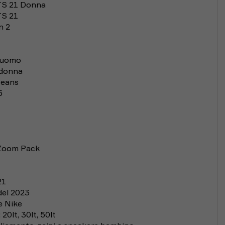
TS 21 Donna
TS 21
n 2
1 uomo
 donna
ceans
5
 Zoom Pack
21
del 2023
e Nike
 20lt, 30lt, 50lt