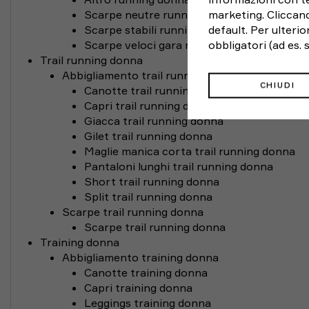
marketing. Cliccand
Scarpe neutre running donna
default. Per ulteri
Scarpe stabili running donna
obbligatori (ad es.
Scarpe veloci gara running donna
Trail running donna
Abbigliamento trail running donna
CHIUDI
Canotte trail running donna
Capri trail running donna
Giacca trail running donna
Gilet trail running donna
Maglie manica corta trail running donna
Pantaloni lunghi trail running donna
Short trail running donna
Split trail running donna
Scarpe trail running donna
Scarpe trail running donna
Training donna
Abbigliamento training donna
Canotte training donna
Capri training donna
Leggings training donna