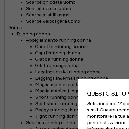
Scarpe chiodate uomo
Scarpe neutre uomo
Scarpe stabili uomo
Scarpe veloci gara uomo
Donna
Running donna
Abbigliamento running donna
Canotte running donna
Capri running donna
Giacca running donna
Gilet running donna
Leggings estivi running donna
Leggings invernali running donna
Maglie manica corta running donna
Maglie manica lunga running donna
QUESTO SITO 
Short running donna
Selezionando "Accett
Split short running donna
simili. Queste tecno
Baggy running donna
monitorare la tua a
Tight running donna
personalizzazione 
Scarpe running donna
informazioni con te
Altro running donna