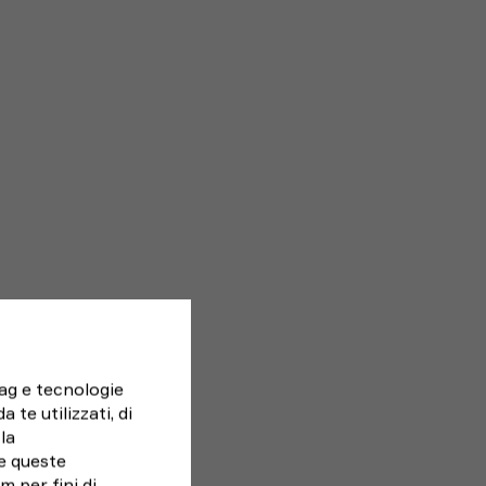
tag e tecnologie
 te utilizzati, di
la
e queste
 per fini di