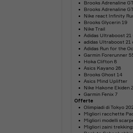
Brooks Adrenaline G
Brooks Adrenaline G
Nike react Infinity Ru
Brooks Glycerin 19
Nike Trail
Adidas Ultraboost 2
adidas Ultraboost 21
Adidas Run for the O
Garmin Forerunner 5
Hoka Clifton 8
Asics Kayano 28
Brooks Ghost 14
Asics Mind Uplifter
Nike Hakone Ekiden
Garmin Fenix 7
Offerte
Olimpiadi di Tokyo 20
Migliori racchette Pa
Migliori modelli scarp
Migliori zaini trekking: