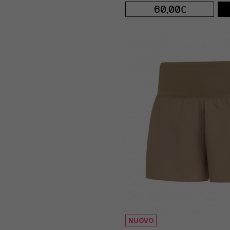
60,00€
S 5"
M 5"
XS 5"
NUOVO