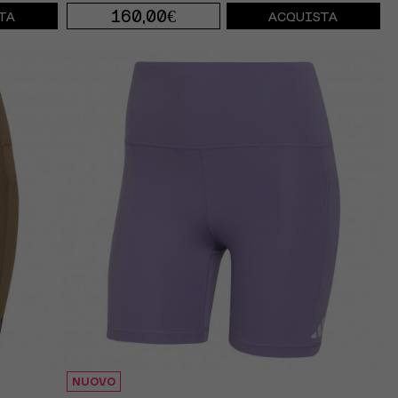
160,00€
TA
ACQUISTA
XS
S
M
NUOVO