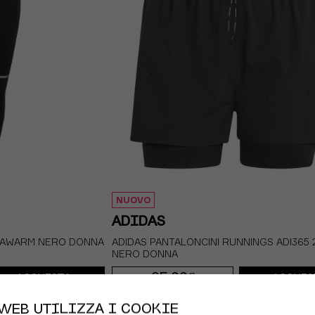
NUOVO
ADIDAS
LIMAWARM NERO DONNA
ADIDAS PANTALONCINI RUNNINGS ADI365 
NERO DONNA
65,00€
ACQUISTA
ACQUIS
XS
S
M
WEB UTILIZZA I COOKIE