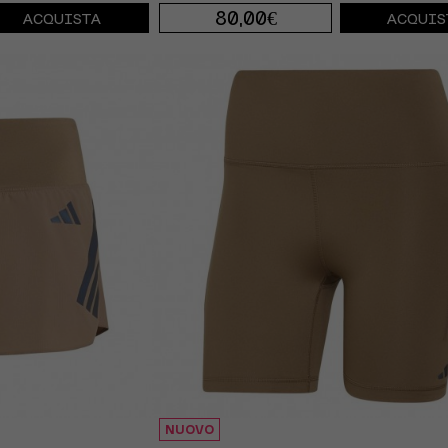
80,00€
ACQUISTA
ACQUIS
XS
S
M
L
NUOVO