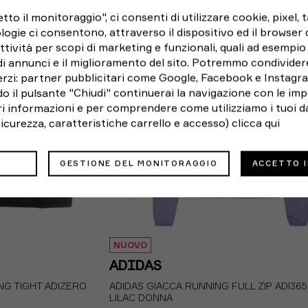
o il monitoraggio", ci consenti di utilizzare cookie, pixel, 
logie ci consentono, attraverso il dispositivo ed il browser da
ttività per scopi di marketing e funzionali, quali ad esempio 
di annunci e il miglioramento del sito. Potremmo condivider
rzi: partner pubblicitari come Google, Facebook e Instagram
o il pulsante "Chiudi" continuerai la navigazione con le imp
ori informazioni e per comprendere come utilizziamo i tuoi da
 sicurezza, caratteristiche carrello e accesso)
clicca qui
GESTIONE DEL MONITORAGGIO
ACCETTO 
NUOVO
ADIDAS
NG TIGHT ADIZERO
ADIDAS GIACCA RUNNING FULL ZIP ADI365
LILAC DONNA