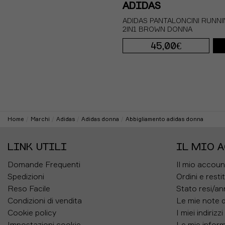
ADIDAS
ADIDAS PANTALONCINI RUNNI
2IN1 BROWN DONNA
45,00€
XS
S
M
L
Home
Marchi
Adidas
Adidas donna
Abbigliamento adidas donna
LINK UTILI
IL MIO 
Domande Frequenti
Il mio accoun
Spedizioni
Ordini e resti
Reso Facile
Stato resi/an
Condizioni di vendita
Le mie note d
Cookie policy
I miei indirizzi
Impostazioni cookie
Le mie inform