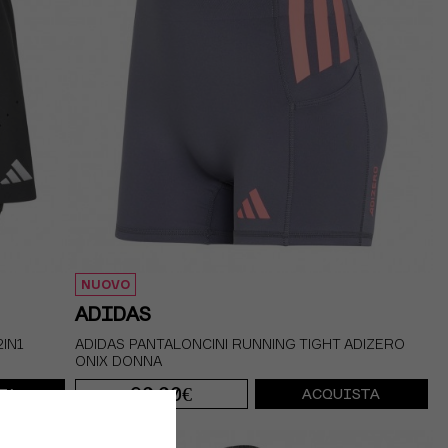
NUOVO
ADIDAS
2IN1
ADIDAS PANTALONCINI RUNNING TIGHT ADIZERO
ONIX DONNA
60,00€
TA
ACQUISTA
S 5"
M 5"
XS 5"