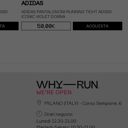
ADIDAS
I365
ADIDAS PANTALONCINI RUNNING TIGHT ADI365
ICONIC VIOLET DONNA
50,00€
TA
ACQUISTA
S 5"
M 5"
XS 5"
WE'RE OPEN
MILANO (ITALY) - Corso Sempione, 6
Orari negozio:
Lunedì 12.30-21.00
Martedì-Sabato 10.30-21.00