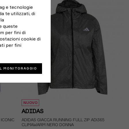
tag e tecnologie
 te utilizzati, di
la
e queste
 per fini di
ostazioni cookie di
ti per fini
IL MONITORAGGIO
NUOVO
ADIDAS
 ICONIC
ADIDAS GIACCA RUNNING FULL ZIP ADI365
CLIMAWARM NERO DONNA