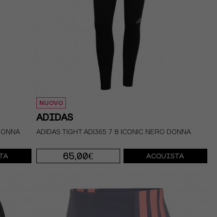
NUOVO
ADIDAS
 DONNA
ADIDAS TIGHT ADI365 7 8 ICONIC NERO DONNA
65,00€
TA
ACQUISTA
XS
S
M
L