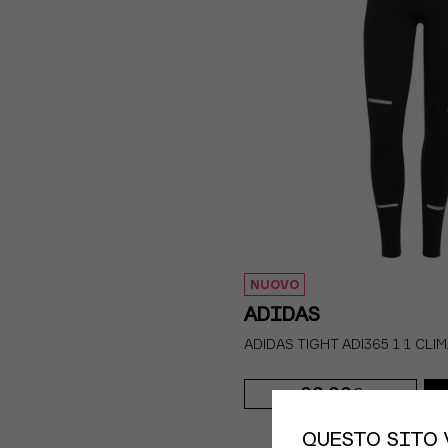
NUOVO
ADIDAS
ADIDAS TIGHT ADI365 1 1 C
80,00€
XS
S
M
QUESTO SITO 