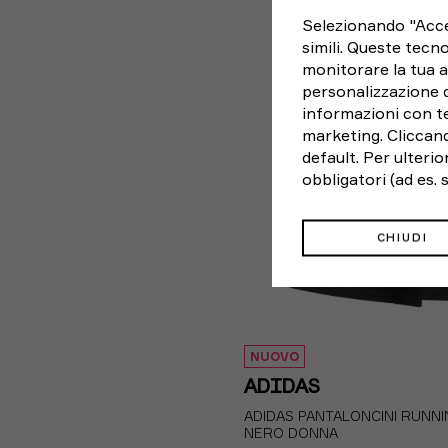
Selezionando "Accett
simili. Queste tecno
monitorare la tua a
personalizzazione 
informazioni con te
marketing. Cliccand
default. Per ulteri
obbligatori (ad es.
CHIUDI
NUOVO
ADIDAS
ADIDAS PANTALONCINI RUNNI
NERO DONNA