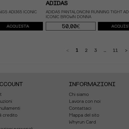
ADIDAS
NGS ADI365 ICONIC
ADIDAS PANTALONCINI RUNNING TIGHT AD
ICONIC BROWN DONNA
50,00€
ACQUISTA
ACQUIS
S 5"
M 5"
XS 5"
<
1
2
3
...
11
>
ACCOUNT
INFORMAZIONI
t
Chi siamo
tuzioni
Lavora con noi
nullamenti
Contattaci
i credito
Mappa del sito
Whyrun Card
azioni personali