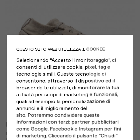
EUR 38 / US 7
EUR 38,5 / US 7,5
EUR 39 / US 8
EUR 40,5 / US 9
QUESTO SITO WEB UTILIZZA I COOKIE
Selezionando "Accetto il monitoraggio", ci
consenti di utilizzare cookie, pixel, tag e
tecnologie simili. Queste tecnologie ci
consentono, attraverso il dispositivo ed il
browser da te utilizzati, di monitorare la tua
attività per scopi di marketing e funzionali,
quali ad esempio la personalizzazione di
annunci e il miglioramento del
sito. Potremmo condividere queste
informazioni con terzi: partner pubblicitari
NIKE
come Google, Facebook e Instagram per fini
NIKE ACG ZEGAMA CREAM II DIFFUSED TAUPE-LT
di marketing. Cliccando il pulsante "Chiudi"
OREWOOD - SCARPE TRAIL RUNNING DONNA