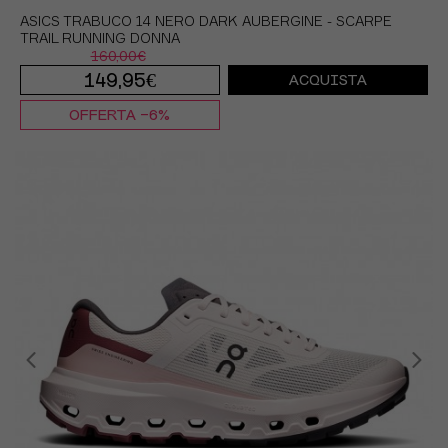
ASICS TRABUCO 14 NERO DARK AUBERGINE - SCARPE
TRAIL RUNNING DONNA
160,00€
149,95€
ACQUISTA
OFFERTA -6%
EUR 37,5 / US 6,5
EUR 38 / US 7
EUR 39 / US 7,5
EUR 39,5 / US 8
EUR 40 / US 8,5
EUR 40,5 / US 9