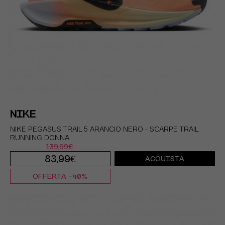
NIKE
NIKE PEGASUS TRAIL 5 ARANCIO NERO - SCARPE TRAIL
RUNNING DONNA
139,99€
83,99€
ACQUISTA
OFFERTA -40%
EUR 35,5 / US 5
EUR 36 / US 5,5
EUR 36,5 / US 6
EUR 37,5 / US 6,5