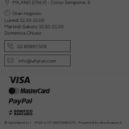
MILANO (ITALY) - Corso Sempione, 6
Orari negozio:
Lunedì 12.30-21.00
Martedì-Sabato 10.30-21.00
Domenica Chiuso
02 80897359
info@whyrun.com
© Sportland s.r.l. - P.IVA e CF 03072480175 - Powered by
shock-wave.it