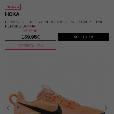
NUOVO
HOKA
HOKA CHALLENGER 8 NERO ROSA OPAL - SCARPE TRAIL
RUNNING DONNA
150,00€
139,95€
ACQUISTA
OFFERTA -7%
EUR 37 1/3 / US 6
EUR 38 / US 6.5
EUR 38 2/3 / US 7
EUR 39 1/3 / US 7.5
EUR 40 / US 8
EUR 40 2/3 / US 8.5
EUR 41 1/3 / US 9