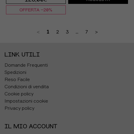
OFFERTA -20%
EUR 37 / US 6
EUR 37,5 / US 6,5
<
1
2
3
...
7
>
EUR 38 / US 7
EUR 38,5 / US 7,5
EUR 39 / US 8
EUR 40 / US 8,5
LINK UTILI
EUR 40,5 / US 9
Domande Frequenti
Spedizioni
Reso Facile
Condizioni di vendita
Cookie policy
Impostazioni cookie
Privacy policy
IL MIO ACCOUNT