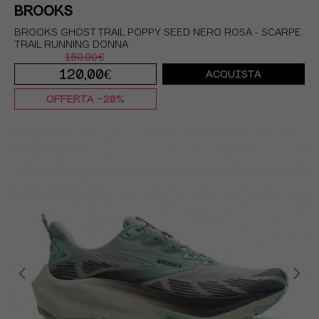
BROOKS
BROOKS GHOST TRAIL POPPY SEED NERO ROSA - SCARPE
TRAIL RUNNING DONNA
150,00€
120,00€
ACQUISTA
OFFERTA -20%
EUR 36,5 / US 6
EUR 37,5 / US 6,5
EUR 38 / US 7
EUR 38,5 / US 7,5
EUR 39 / US 8
EUR 40 / US 8,5
EUR 40,5 / US 9