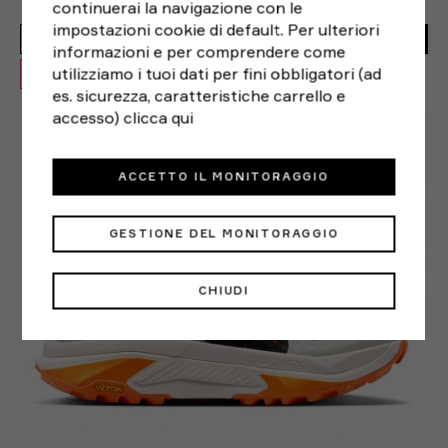
continuerai la navigazione con le
169,99€
impostazioni cookie di default. Per ulteriori
135,99€
ACQUISTA
informazioni e per comprendere come
utilizziamo i tuoi dati per fini obbligatori (ad
OFFERTA -20%
es. sicurezza, caratteristiche carrello e
EUR 38 / US 7
EUR 38,5 / US 7,5
accesso)
clicca qui
EUR 39 / US 8
EUR 40 / US 8,5
ACCETTO IL MONITORAGGIO
GESTIONE DEL MONITORAGGIO
CHIUDI