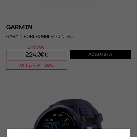
GARMIN
GARMIN FORERUNNER 70 NERO
249,99€
224,00€
ACQUISTA
OFFERTA -10%
TU