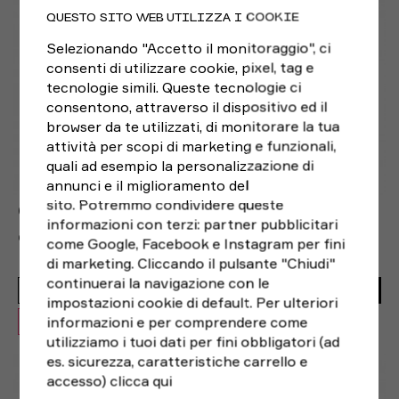
QUESTO SITO WEB UTILIZZA I COOKIE
Selezionando "Accetto il monitoraggio", ci
consenti di utilizzare cookie, pixel, tag e
tecnologie simili. Queste tecnologie ci
consentono, attraverso il dispositivo ed il
browser da te utilizzati, di monitorare la tua
attività per scopi di marketing e funzionali,
quali ad esempio la personalizzazione di
annunci e il miglioramento del
sito. Potremmo condividere queste
GARMIN
informazioni con terzi: partner pubblicitari
GARMIN FORERUNNER 570 47MM VIOLA INDIGO
come Google, Facebook e Instagram per fini
di marketing. Cliccando il pulsante "Chiudi"
499,99€
continuerai la navigazione con le
419,00€
ACQUISTA
impostazioni cookie di default. Per ulteriori
informazioni e per comprendere come
OFFERTA -16%
utilizziamo i tuoi dati per fini obbligatori (ad
TU
es. sicurezza, caratteristiche carrello e
accesso)
clicca qui