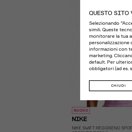
XS
S
M
L
QUESTO SITO 
Selezionando "Accett
simili. Queste tecno
monitorare la tua a
personalizzazione 
informazioni con te
marketing. Cliccand
default. Per ulteri
obbligatori (ad es.
CHIUDI
NUOVO
NIKE
NIKE SWIFT REGGISENO SPO