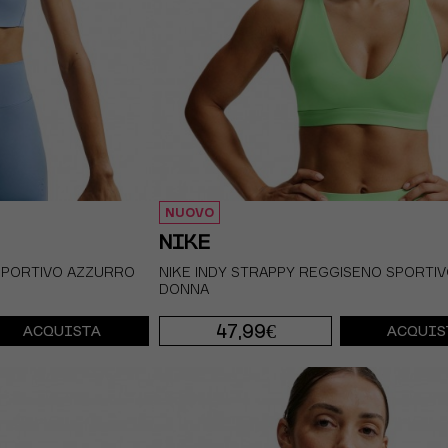
NUOVO
NIKE
SPORTIVO AZZURRO
NIKE INDY STRAPPY REGGISENO SPORTIV
DONNA
47,99€
ACQUISTA
ACQUIS
XS
S
M
L