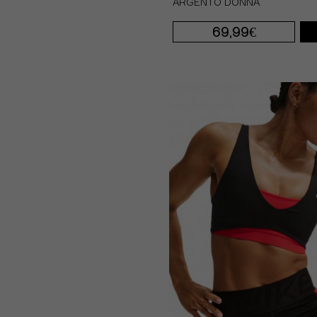
ARGENTO DONNA
69,99€
XS
S
M
L