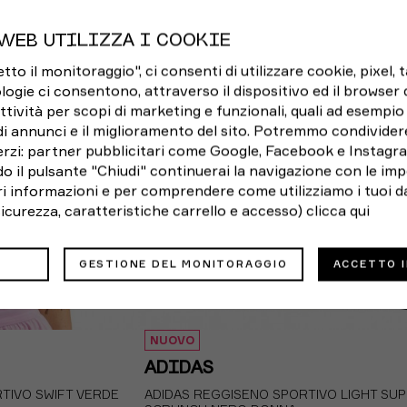
XS
S
M
L
WEB UTILIZZA I COOKIE
o il monitoraggio", ci consenti di utilizzare cookie, pixel, 
logie ci consentono, attraverso il dispositivo ed il browser da
ttività per scopi di marketing e funzionali, quali ad esempio 
di annunci e il miglioramento del sito. Potremmo condivider
rzi: partner pubblicitari come Google, Facebook e Instagram
o il pulsante "Chiudi" continuerai la navigazione con le imp
ori informazioni e per comprendere come utilizziamo i tuoi da
 sicurezza, caratteristiche carrello e accesso)
clicca qui
GESTIONE DEL MONITORAGGIO
ACCETTO 
NUOVO
ADIDAS
RTIVO SWIFT VERDE
ADIDAS REGGISENO SPORTIVO LIGHT SU