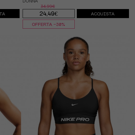
DONNA
34,99€
24,49€
TA
ACQUISTA
OFFERTA -30%
XS
S
M
L