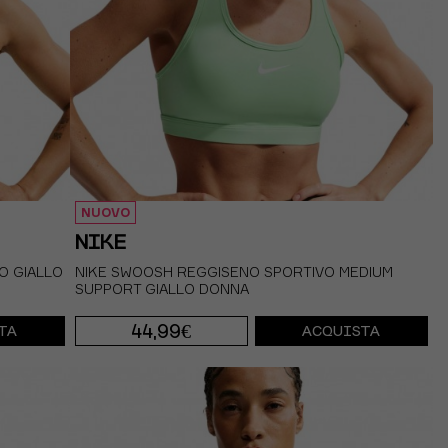
NUOVO
NIKE
O GIALLO
NIKE SWOOSH REGGISENO SPORTIVO MEDIUM
SUPPORT GIALLO DONNA
44,99€
TA
ACQUISTA
XS
S
M
L