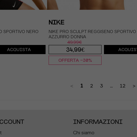
NIKE
O SPORTIVO NERO
NIKE PRO SCULPT REGGISENO SPORTIVO
AZZURRO DONNA
49,99€
34,99€
ACQUISTA
ACQUIS
OFFERTA -30%
XS
S
M
L
<
1
2
3
...
12
>
ACCOUNT
INFORMAZIONI
t
Chi siamo