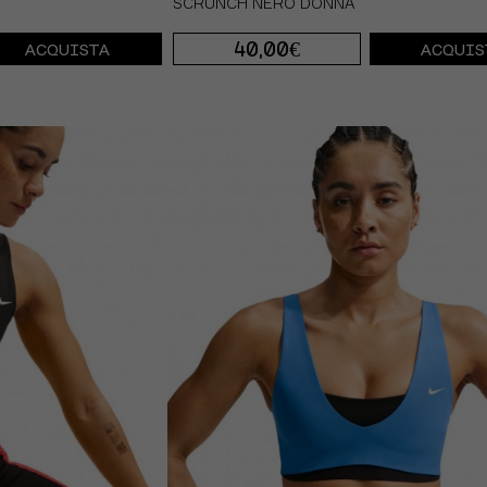
SCRUNCH NERO DONNA
40,00€
ACQUISTA
ACQUIS
XS
S
M
L