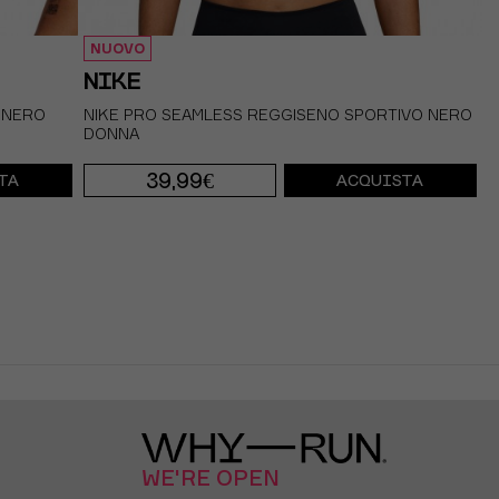
NUOVO
NIKE
 NERO
NIKE PRO SEAMLESS REGGISENO SPORTIVO NERO
DONNA
39,99€
TA
ACQUISTA
XS
S
M
L
WE'RE OPEN