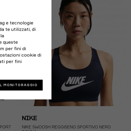
XS
S
M
L
tag e tecnologie
 te utilizzati, di
la
e queste
 per fini di
ostazioni cookie di
ti per fini
IL MONITORAGGIO
NIKE
PPORT
NIKE SWOOSH REGGISENO SPORTIVO NERO