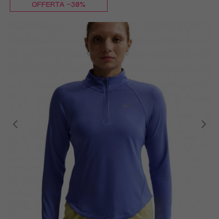
OFFERTA -30%
XS
S
M
L