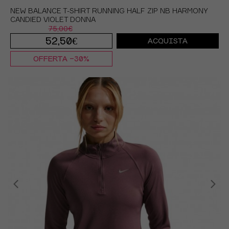
NEW BALANCE T-SHIRT RUNNING HALF ZIP NB HARMONY
CANDIED VIOLET DONNA
75,00€
52,50€
ACQUISTA
OFFERTA -30%
XS
S
M
L