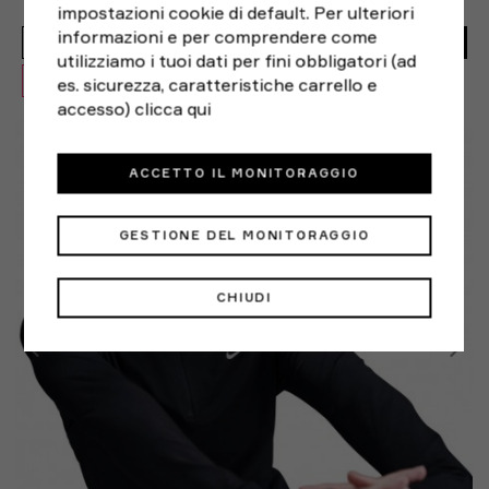
impostazioni cookie di default. Per ulteriori
64,99€
informazioni e per comprendere come
45,49€
ACQUISTA
utilizziamo i tuoi dati per fini obbligatori (ad
es. sicurezza, caratteristiche carrello e
OFFERTA -30%
accesso)
clicca qui
XS
S
M
L
ACCETTO IL MONITORAGGIO
GESTIONE DEL MONITORAGGIO
CHIUDI