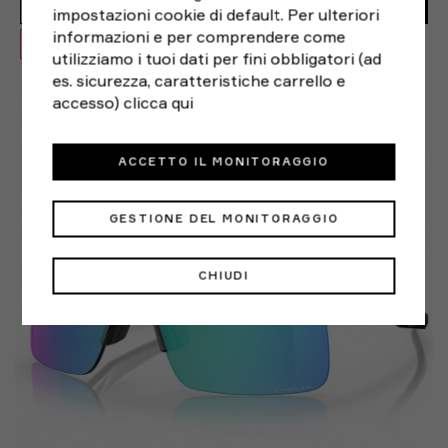
168,75€
ACQUISTA
impostazioni cookie di default. Per ulteriori
informazioni e per comprendere come
OFFERTA -25%
utilizziamo i tuoi dati per fini obbligatori (ad
es. sicurezza, caratteristiche carrello e
TU
accesso)
clicca qui
ACCETTO IL MONITORAGGIO
GESTIONE DEL MONITORAGGIO
CHIUDI