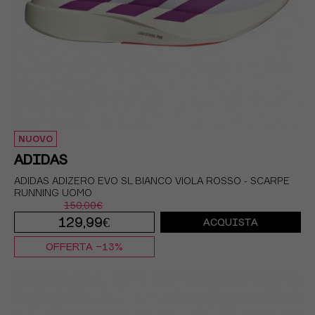
NUOVO
ADIDAS
ADIDAS ADIZERO EVO SL BIANCO VIOLA ROSSO - SCARPE
RUNNING UOMO
150,00€
129,99€
ACQUISTA
OFFERTA -13%
EUR 41 1/3 / UK 7,5
EUR 42 / UK 8
EUR 42 2/3 / UK 8,5
EUR 43 1/3 / UK 9