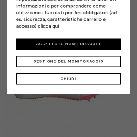
OFFERTA -13%
informazioni e per comprendere come
utilizziamo i tuoi dati per fini obbligatori (ad
EUR 41 1/3 / UK 7,5
EUR 42 / UK 8
es. sicurezza, caratteristiche carrello e
accesso)
clicca qui
EUR 42 2/3 / UK 8,5
EUR 43 1/3 / UK 9
EUR 44 / UK 9,5
EUR 44 2/3 / UK 10
ACCETTO IL MONITORAGGIO
EUR 45 1/3 / UK 10,5
EUR 46 / UK 11
GESTIONE DEL MONITORAGGIO
CHIUDI