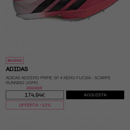
Peso runner
Livello di reattività
Utilizzo settimanale
Tipo di corsa
NUOVO
ADIDAS
ADIDAS ADIZERO PRIME SP 4 NERO FUCSIA - SCARPE
RUNNING UOMO
200,00€
174,94€
ACQUISTA
OFFERTA -13%
EUR 40 2/3 / UK 7
EUR 41 1/3 / UK 7,5
EUR 42 / UK 8
EUR 42 2/3 / UK 8,5