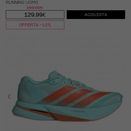
RUNNING UOMO
150,00€
129,99€
ACQUISTA
OFFERTA -13%
EUR 41 1/3 / UK 7,5
EUR 42 / UK 8
EUR 42 2/3 / UK 8,5
EUR 43 1/3 / UK 9
EUR 44 / UK 9,5
EUR 44 2/3 / UK 10
EUR 45 1/3 / UK 10,5
EUR 46 / UK 11