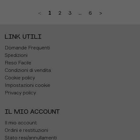
EUR 41 1/3 / UK 7,5
EUR 42 / UK 8
<
1
2
3
...
6
>
EUR 42 2/3 / UK 8,5
EUR 43 1/3 / UK 9
EUR 44 / UK 9,5
EUR 44 2/3 / UK 10
LINK UTILI
EUR 45 1/3 / UK 10,5
EUR 46 / UK 11
Domande Frequenti
Spedizioni
Reso Facile
Condizioni di vendita
Cookie policy
Impostazioni cookie
Privacy policy
IL MIO ACCOUNT
Il mio account
Ordini e restituzioni
Stato resi/annullamenti