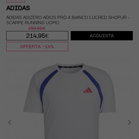
ADIDAS
ADIDAS ADIZERO ADIOS PRO 4 BIANCO LUCRED SHOPUR -
SCARPE RUNNING UOMO
250,00€
214,95€
ACQUISTA
OFFERTA -14%
EUR 41 1/3 / UK 7,5
EUR 42 / UK 8
EUR 42 2/3 / UK 8,5
EUR 43 1/3 / UK 9
EUR 44 / UK 9,5
EUR 44 2/3 / UK 10
EUR 45 1/3 / UK 10,5
EUR 46 / UK 11