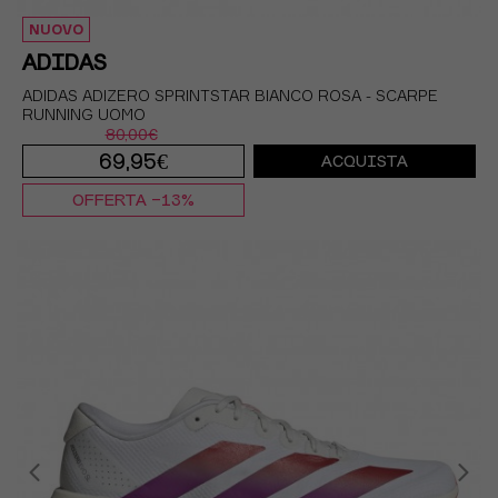
NUOVO
ADIDAS
ADIDAS ADIZERO SPRINTSTAR BIANCO ROSA - SCARPE
RUNNING UOMO
80,00€
69,95€
ACQUISTA
OFFERTA -13%
EUR 38 2/3 / UK 5,5
EUR 39 1/3 / UK 6
EUR 40 / UK 6,5
EUR 40 2/3 / UK 7
EUR 41 1/3 / UK 7,5
EUR 42 / UK 8
EUR 42 2/3 / UK 8,5
EUR 43 1/3 / UK 9
EUR 44 / UK 9,5
EUR 44 2/3 / UK 10
EUR 45 1/3 / UK 10,5