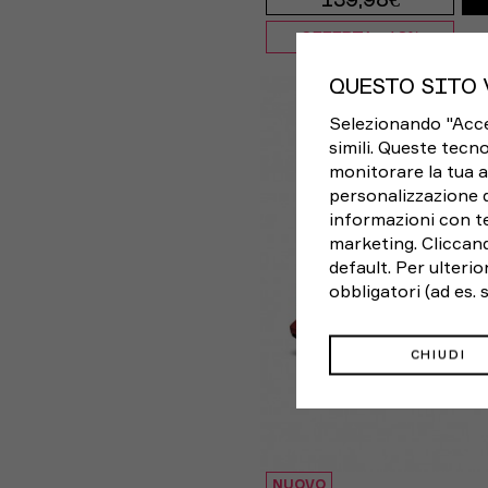
139,98€
OFFERTA -13%
EUR 41 / US 8
E
QUESTO SITO 
Selezionando "Accett
EUR 42,5 / US 9
simili. Queste tecno
monitorare la tua a
EUR 44 / US 10
EU
personalizzazione 
informazioni con te
EUR 45 / US 11
E
marketing. Cliccand
default. Per ulteri
EUR 46,5 / 
obbligatori (ad es.
CHIUDI
NUOVO