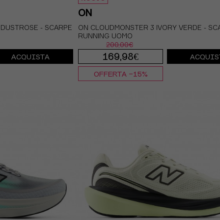
ON
 DUSTROSE - SCARPE
ON CLOUDMONSTER 3 IVORY VERDE - SC
RUNNING UOMO
200,00€
169,98€
ACQUISTA
ACQUIS
OFFERTA -15%
UR 42 / US 8,5
EUR 41 / US 8
EUR 42 / US 8
EUR 43 / US 9.5
EUR 42,5 / US 9
EUR 43 / US 
R 44,5 / US 10,5
EUR 44 / US 10
EUR 44,5 / US 
UR 46 / US 11,5
EUR 45 / US 11
EUR 46 / US 1