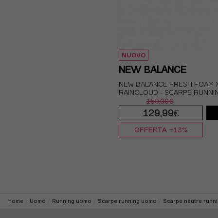
NUOVO
NEW BALANCE
NEW BALANCE FRESH FOAM X
RAINCLOUD - SCARPE RUNN
150,00€
129,99€
OFFERTA -13%
EUR 41.5 / US 8
E
EUR 42.5 / US 9
EUR 44 / US 10
EU
Home
Uomo
Running uomo
Scarpe running uomo
Scarpe neutre runn
EUR 45 / US 11
EU