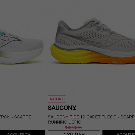
R 44.5 / US 10.5
EUR 44 / US 10
EUR 44.5 / US 
R 45.5 / US 11.5
EUR 45 / US 11
EUR 45.5 / US 
NUOVO
SAUCONY
TRON - SCARPE
SAUCONY RIDE 19 CADET FUEGO - SCAR
RUNNING UOMO
160,00€