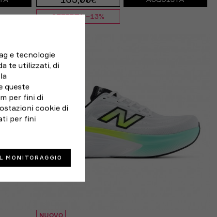
165,00€
TA
ACQUISTA
OFFERTA -13%
,5
EUR 41 / US 8
EUR 42 / US 8,5
tag e tecnologie
9.5
EUR 42,5 / US 9
EUR 43 / US 9.5
 te utilizzati, di
la
10,5
EUR 44 / US 10
EUR 44,5 / US 10,5
e queste
 per fini di
1,5
EUR 45 / US 11
EUR 46 / US 11,5
ostazioni cookie di
ti per fini
IL MONITORAGGIO
NUOVO