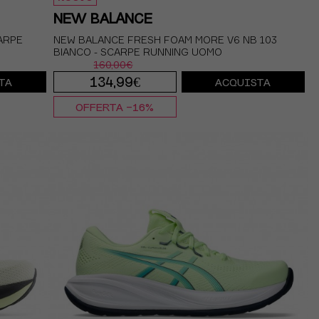
NEW BALANCE
ARPE
NEW BALANCE FRESH FOAM MORE V6 NB 103
BIANCO - SCARPE RUNNING UOMO
160,00€
134,99€
TA
ACQUISTA
OFFERTA -16%
,5
EUR 41.5 / US 8
EUR 42 / US 8.5
9.5
EUR 42.5 / US 9
EUR 43 / US 9.5
10,5
EUR 44 / US 10
EUR 44.5 / US 10.5
1,5
EUR 45 / US 11
EUR 45.5 / US 11.5