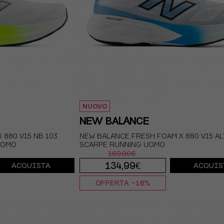
NUOVO
NEW BALANCE
 880 V15 NB 103
NEW BALANCE FRESH FOAM X 880 V15 AL
UOMO
SCARPE RUNNING UOMO
160,00€
134,99€
ACQUISTA
ACQUIS
OFFERTA -16%
UR 42 / US 8.5
EUR 41.5 / US 8
EUR 42 / US 
EUR 43 / US 9.5
EUR 42.5 / US 9
EUR 43 / US 