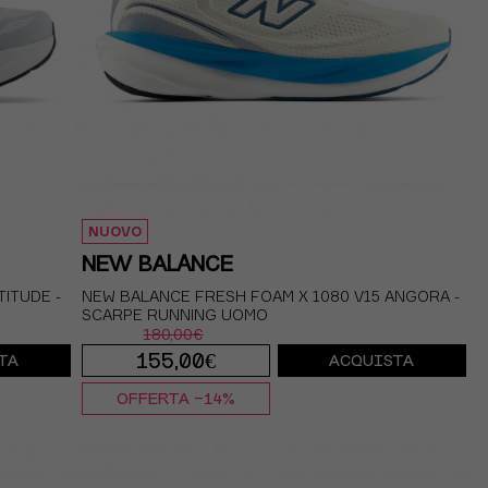
NUOVO
NEW BALANCE
TITUDE -
NEW BALANCE FRESH FOAM X 1080 V15 ANGORA -
SCARPE RUNNING UOMO
180,00€
155,00€
TA
ACQUISTA
OFFERTA -14%
8.5
EUR 41.5 / US 8
EUR 42 / US 8.5
9.5
EUR 42.5 / US 9
EUR 43 / US 9.5