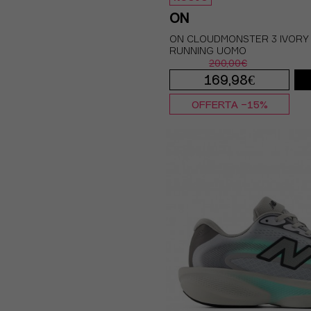
ON
ON CLOUDMONSTER 3 IVORY
RUNNING UOMO
200,00€
169,98€
OFFERTA -15%
EUR 41 / US 8
E
EUR 42,5 / US 9
EUR 44 / US 10
EU
EUR 45 / US 11
E