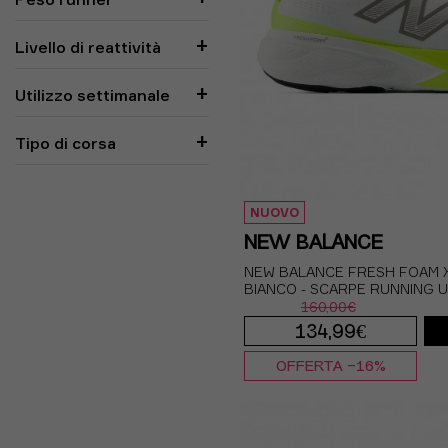
Livello di reattività
Utilizzo settimanale
Tipo di corsa
NUOVO
NEW BALANCE
NEW BALANCE FRESH FOAM X
BIANCO - SCARPE RUNNING 
160,00€
134,99€
OFFERTA -16%
EUR 41.5 / US 8
E
EUR 42.5 / US 9