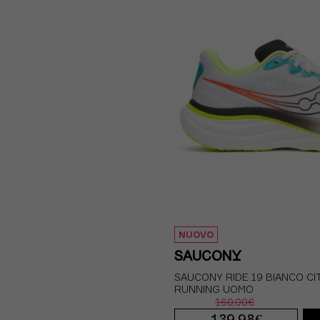
EUR 44 / US 10
EU
EUR 45 / US 11
EU
NUOVO
SAUCONY
SAUCONY RIDE 19 BIANCO CI
RUNNING UOMO
160,00€