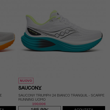
10.5
EUR 44 / US 10
EUR 44.5 / US 10.5
11.5
EUR 45 / US 11
EUR 45.5 / US 11.5
NUOVO
SAUCONY
PE
SAUCONY TRIUMPH 24 BIANCO TRANQUIL - SCARPE
RUNNING UOMO
190,00€