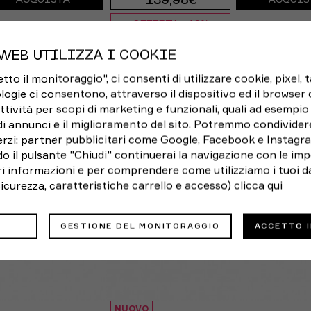
139,98€
ACQUISTA
ACQUIS
OFFERTA -13%
UR 42 / US 8,5
EUR 41 / US 8
EUR 42 / US 8
WEB UTILIZZA I COOKIE
o il monitoraggio", ci consenti di utilizzare cookie, pixel, 
EUR 43 / US 9.5
EUR 42,5 / US 9
EUR 43 / US 
logie ci consentono, attraverso il dispositivo ed il browser da
ttività per scopi di marketing e funzionali, quali ad esempio 
R 44,5 / US 10,5
EUR 44 / US 10
EUR 44,5 / US 
di annunci e il miglioramento del sito. Potremmo condivider
rzi: partner pubblicitari come Google, Facebook e Instagram
UR 46 / US 11,5
EUR 45 / US 11
EUR 46 / US 1
o il pulsante "Chiudi" continuerai la navigazione con le imp
ori informazioni e per comprendere come utilizziamo i tuoi da
US 12
EUR 46,5 / US 12
 sicurezza, caratteristiche carrello e accesso)
clicca qui
GESTIONE DEL MONITORAGGIO
ACCETTO 
NUOVO