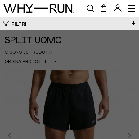
FILTRI
Genere
SPLIT UOMO
CI SONO 50 PRODOTTI
Sport
Marchio
Taglia
Colore
Prezzo
Promo Whyrun