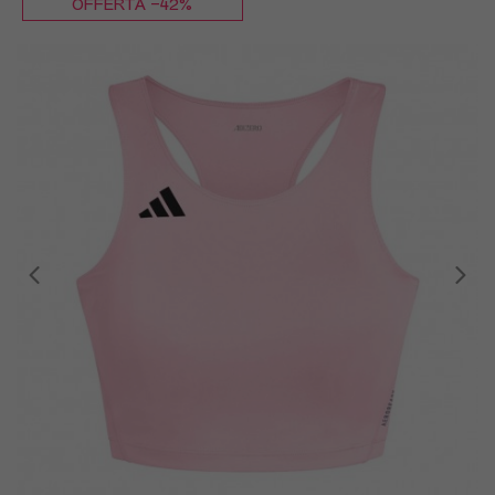
OFFERTA -42%
XXS
XS
S
M
L