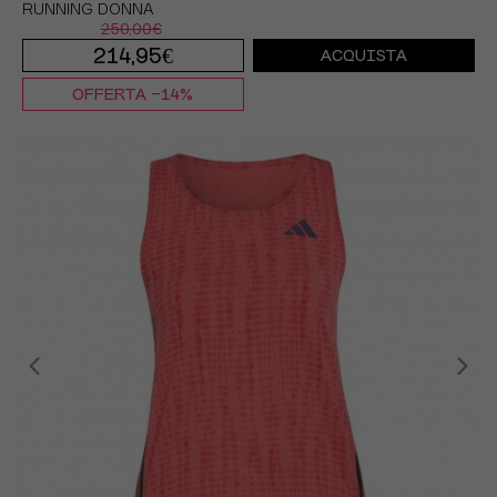
RUNNING DONNA
250,00€
214,95€
ACQUISTA
OFFERTA -14%
EUR 37 1/3 / UK 4,5
EUR 38 / UK 5
EUR 38 2/3 / UK 5,5
EUR 39 1/3 / UK 6
EUR 40 / UK 6,5
EUR 40 2/3 / UK 7
EUR 41 1/3 / UK 7,5
EUR 42 / UK 8