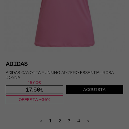
ADIDAS
ADIDAS CANOTTA RUNNING ADIZERO ESSENTIAL ROSA
DONNA
25,00€
17,50€
ACQUISTA
OFFERTA -30%
XXS
XS
S
M
L
<
1
2
3
4
>