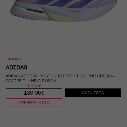
Peso runner
Livello di reattività
Utilizzo settimanale
Tipo di corsa
NUOVO
ADIDAS
ADIDAS ADIZERO BOSTON 13 PRPTNT SOLPUR GRESPA -
SCARPE RUNNING DONNA
160,00€
139,95€
ACQUISTA
OFFERTA -13%
EUR 37 1/3 / UK 4,5
EUR 38 / UK 5
EUR 38 2/3 / UK 5,5
EUR 39 1/3 / UK 6