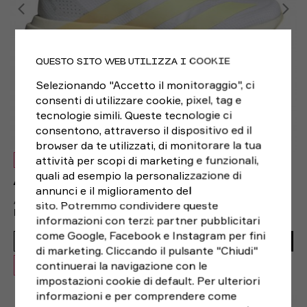
QUESTO SITO WEB UTILIZZA I COOKIE
Selezionando "Accetto il monitoraggio", ci
consenti di utilizzare cookie, pixel, tag e
tecnologie simili. Queste tecnologie ci
consentono, attraverso il dispositivo ed il
browser da te utilizzati, di monitorare la tua
attività per scopi di marketing e funzionali,
NUOVO
quali ad esempio la personalizzazione di
ADIDAS
annunci e il miglioramento del
ADIDAS ADIZERO EVO SL BIANCO GIALLO - SCARPE
sito. Potremmo condividere queste
RUNNING DONNA
informazioni con terzi: partner pubblicitari
150,00€
come Google, Facebook e Instagram per fini
129,99€
ACQUISTA
di marketing. Cliccando il pulsante "Chiudi"
continuerai la navigazione con le
OFFERTA -13%
impostazioni cookie di default. Per ulteriori
EUR 38 / UK 5
EUR 38 2/3 / UK 5,5
informazioni e per comprendere come