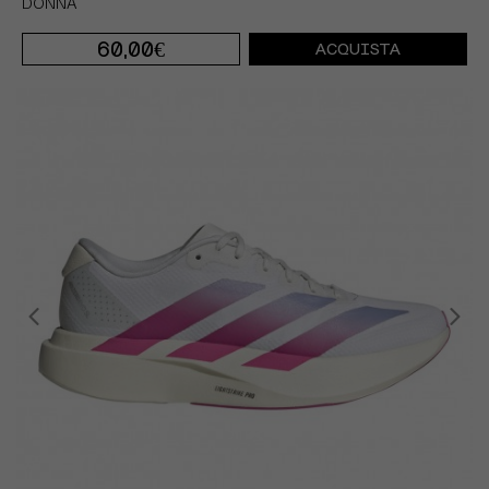
DONNA
60,00€
ACQUISTA
S 5"
M 5"
XS 5"