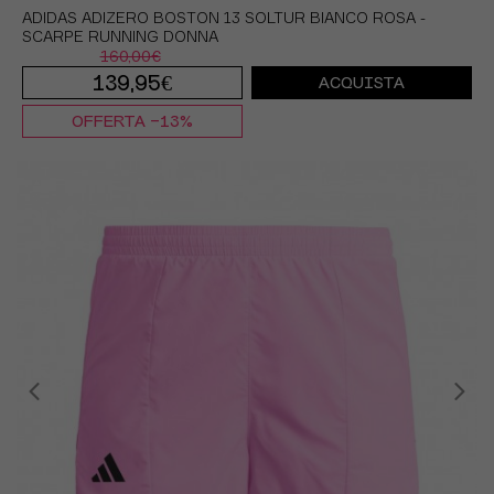
ADIDAS ADIZERO BOSTON 13 SOLTUR BIANCO ROSA -
SCARPE RUNNING DONNA
160,00€
139,95€
ACQUISTA
OFFERTA -13%
EUR 37 1/3 / UK 4,5
EUR 38 / UK 5
EUR 38 2/3 / UK 5,5
EUR 39 1/3 / UK 6
EUR 40 / UK 6,5
EUR 40 2/3 / UK 7
EUR 41 1/3 / UK 7,5
EUR 42 / UK 8