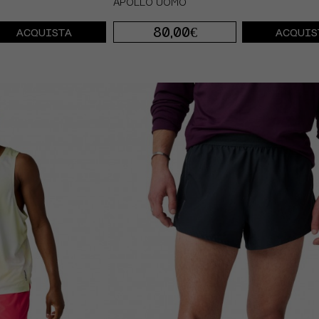
APOLLO UOMO
80,00€
ACQUISTA
ACQUIS
S
M
L
XL