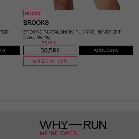
NUOVO
BROOKS
SPED
BROOKS PANTALONCINI RUNNING MOVEMENT
NERO UOMO
75,00€
52,50€
TA
ACQUISTA
OFFERTA -30%
S
M
L
XL
WE'RE OPEN