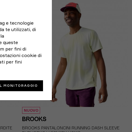
S
M
L
XL
tag e tecnologie
 te utilizzati, di
la
e queste
 per fini di
ostazioni cookie di
ti per fini
IL MONITORAGGIO
NUOVO
BROOKS
ERDITE
BROOKS PANTALONCINI RUNNING DASH SLEEVE