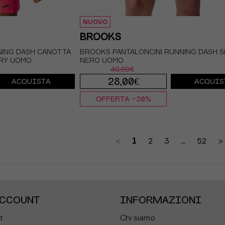
NUOVO
BROOKS
NING DASH CANOTTA
BROOKS PANTALONCINI RUNNING DASH 
ARY UOMO
NERO UOMO
40,00€
28,00€
ACQUISTA
ACQUIS
OFFERTA -30%
S
M
L
<
1
2
3
...
52
>
ACCOUNT
INFORMAZIONI
t
Chi siamo