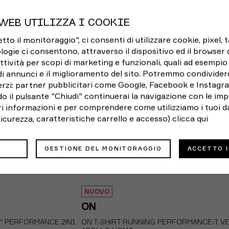
S
M
L
XL
WEB UTILIZZA I COOKIE
o il monitoraggio", ci consenti di utilizzare cookie, pixel, 
logie ci consentono, attraverso il dispositivo ed il browser da
ttività per scopi di marketing e funzionali, quali ad esempio 
di annunci e il miglioramento del sito. Potremmo condivider
rzi: partner pubblicitari come Google, Facebook e Instagram
o il pulsante "Chiudi" continuerai la navigazione con le imp
ori informazioni e per comprendere come utilizziamo i tuoi da
 sicurezza, caratteristiche carrello e accesso)
clicca qui
GESTIONE DEL MONITORAGGIO
ACCETTO 
NUOVO
ON
5" PERFORMANCE 2IN1
ON T-SHIRT RUNNING PERFORMANCE-T V