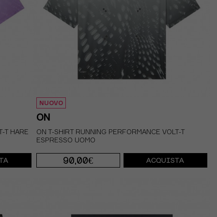
NUOVO
ON
T-T HARE
ON T-SHIRT RUNNING PERFORMANCE VOLT-T
ESPRESSO UOMO
90,00€
TA
ACQUISTA
S
M
L
XL