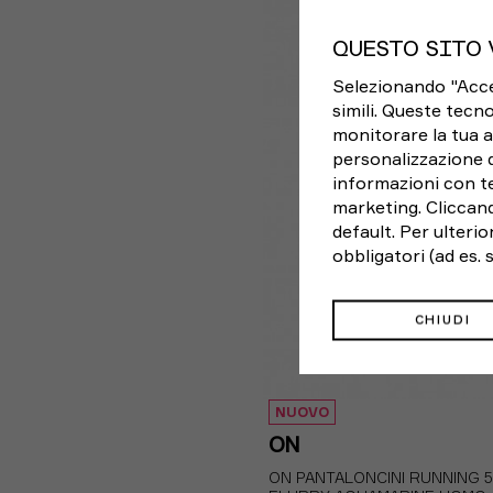
S
M
L
XL
QUESTO SITO 
Selezionando "Accett
simili. Queste tecno
monitorare la tua a
personalizzazione 
informazioni con te
marketing. Cliccand
default. Per ulteri
obbligatori (ad es.
CHIUDI
NUOVO
ON
ON PANTALONCINI RUNNING 