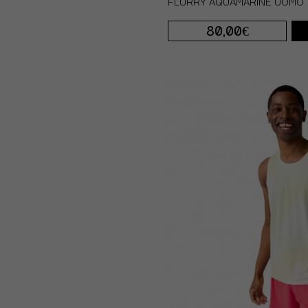
FLURRY AQUAMARINE UOMO
80,00€
S
M
L
XL