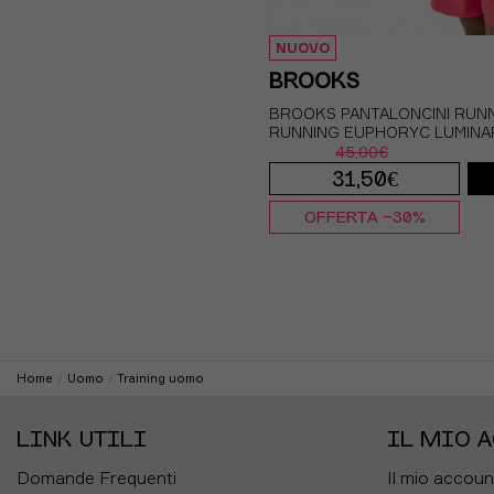
NUOVO
BROOKS
BROOKS PANTALONCINI RUN
RUNNING EUPHORYC LUMIN
45,00€
31,50€
OFFERTA -30%
S
M
L
Home
Uomo
Training uomo
LINK UTILI
IL MIO 
Domande Frequenti
Il mio accoun