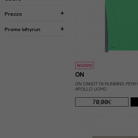
Prezzo
Promo Whyrun
NUOVO
ON
ON CANOTTA RUNNING PERF
APOLLO UOMO
70,00€
S
M
L
XL