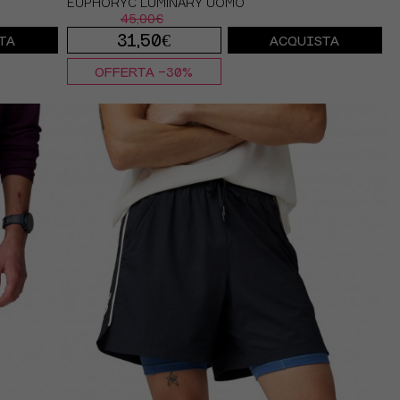
EUPHORYC LUMINARY UOMO
45,00€
31,50€
TA
ACQUISTA
OFFERTA -30%
S
M
L
XL