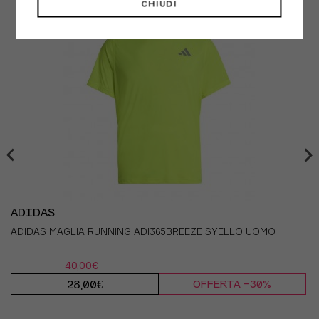
CHIUDI
ADIDAS
ADIDAS MAGLIA RUNNING ADI365BREEZE SYELLO UOMO
40,00€
28,00€
OFFERTA -30%