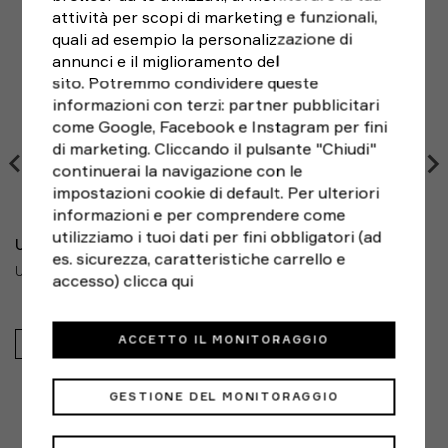
attività per scopi di marketing e funzionali,
Se hai cambiato idea e non sei pienamente soddisfatto
Modello:
77-1382801-001
XXL
127 - 132,1
106,7 - 111,8
quali ad esempio la personalizzazione di
del tuo acquisto,
puoi sempre restituirlo entro 14
Brand:
Under Armour
3XL
annunci e il miglioramento del
132,1 - 137,2
111,8 - 116,8
giorni
dalla ricezione, seguendo le indicazioni di RESO
Genere:
Uomo
sito. Potremmo condividere queste
FACILE e scegliendo il corriere che preferisci. Le spese
4XL
137,2 - 142,2
116,8 - 121,9
Sport:
Palestra e Training
informazioni con terzi: partner pubblicitari
di spedizione del reso sono a carico del cliente.
5XL
142,2 - 147,3
121,9 - 127
come Google, Facebook e Instagram per fini
di marketing. Cliccando il pulsante "Chiudi"
continuerai la navigazione con le
COME PRENDERE LE MISURE
impostazioni cookie di default. Per ulteriori
TORACE: posizionare il metro sotto le ascelle e
informazioni e per comprendere come
avvolgerlo intorno alla parte più larga del torace
utilizziamo i tuoi dati per fini obbligatori (ad
finché le dita non si toccano, quindi annotare la misura.
UNDER ARMOUR
es. sicurezza, caratteristiche carrello e
UNDER ARMOUR JOGGER UNSTOPPABLE FLC NERO UOMO
VITA: prendere la misura del girovita naturale appena
accesso)
clicca qui
sopra i fianchi. Non stringere eccessivamente in modo
da lasciare un po' di gioco.
ACCETTO IL MONITORAGGIO
100,00€
GESTIONE DEL MONITORAGGIO
ALTERNATIVE