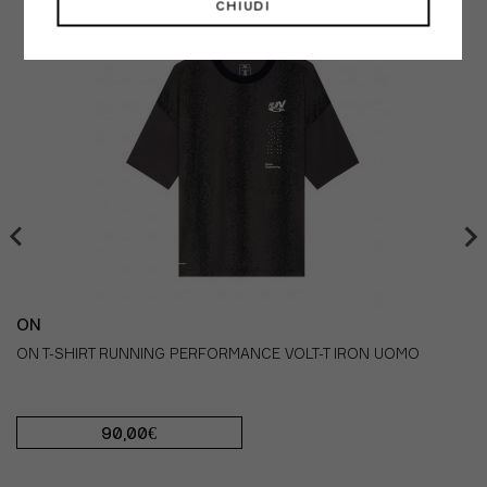
CHIUDI
Come prendere le misure:
- TORACE:
esegui la misurazione in corrispondenza del
punto più ampio del torace, tenendo il metro sempre
parallelo al pavimento.
- GIROVITA:
misura la circonferenza della vita in
corrispondenza del punto più stretto dell'addome (di
solito corrisponde al punto in cui si forma
un'insenatura nel busto se ci si piega su un lato),
tenendo il metro sempre parallelo al pavimento.
- FIANCHI:
esegui la misurazione in corrispondenza del
punto di massima larghezza dei fianchi, tenendo il
metro sempre parallelo al pavimento.
ON
ON T-SHIRT RUNNING PERFORMANCE VOLT-T IRON UOMO
90,00€