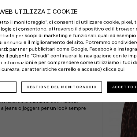
WEB UTILIZZA I COOKIE
o il monitoraggio", ci consenti di utilizzare cookie, pixel, 
logie ci consentono, attraverso il dispositivo ed il browser da
ttività per scopi di marketing e funzionali, quali ad esempio 
di annunci e il miglioramento del sito. Potremmo condivider
rzi: partner pubblicitari come Google, Facebook e Instagram
o il pulsante "Chiudi" continuerai la navigazione con le imp
ori informazioni e per comprendere come utilizziamo i tuoi da
UIDA TAGLIE
CONSEGNA E RESI
POTRE
 sicurezza, caratteristiche carrello e accesso)
clicca qui
re di questa
Maglietta
GESTIONE DEL MONITORAGGIO
ACCETTO 
l giorno, dal tempo libero agli
ita
Fianchi
3 Strisce sulle maniche definiscono
;
 a jeans o joggers per un look sempre
74 cm
82 - 85 cm
80 cm
puoi sempre restituirlo
86 - 91 cm
88 cm
92 - 99 cm
96 cm
100 - 107 cm