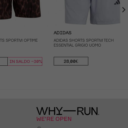
MOUR
ADIDAS
ADIDAS
S SPORTIVI OPTIME
R MAGLIA RUNNING
ADIDAS SHORTS SPORTIVI TECH
ADIDAS MAGLIA RUNNING ADI365
 4 ZIP JASPER BLUE
ESSENTIAL GRIGIO UOMO
H.KOUMORI VIOLA UOMO
60,00€
28,00€
42,00€
IN SALDO -30%
OFFERTA -30%
OFFERTA -30%
WE'RE OPEN