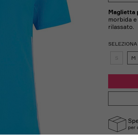
Maglietta 
morbida e 
rilassato.
SELEZIONA
S
M
Spe
per 