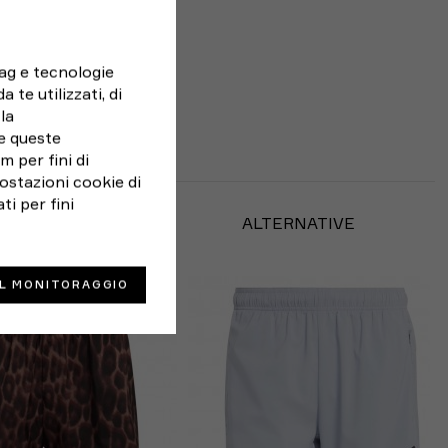
tag e tecnologie
 te utilizzati, di
la
e queste
 per fini di
ostazioni cookie di
ti per fini
BBE PIACERTI
ALTERNATIVE
IL MONITORAGGIO