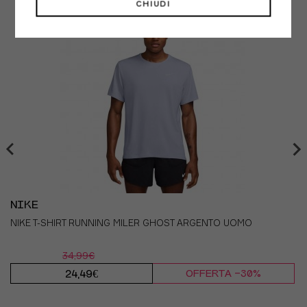
CHIUDI
Come prendere le misure:
- TORACE:
esegui la misurazione in corrispondenza del
punto più ampio del torace, tenendo il metro sempre
parallelo al pavimento.
- GIROVITA:
misura la circonferenza della vita in
corrispondenza del punto più stretto dell'addome (di
solito corrisponde al punto in cui si forma
un'insenatura nel busto se ci si piega su un lato),
tenendo il metro sempre parallelo al pavimento.
- FIANCHI:
esegui la misurazione in corrispondenza del
punto di massima larghezza dei fianchi, tenendo il
metro sempre parallelo al pavimento.
NIKE
NIKE T-SHIRT RUNNING MILER GHOST ARGENTO UOMO
34,99€
24,49€
OFFERTA -30%