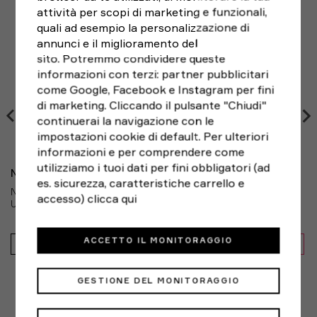
attività per scopi di marketing e funzionali,
Se hai cambiato idea e non sei pienamente soddisfatto
2XL
124 - 136
109 - 121
120 - 128
170 - 183
quali ad esempio la personalizzazione di
del tuo acquisto,
puoi sempre restituirlo entro 14
3XL
annunci e il miglioramento del
136 - 148
121 - 133
128 - 136
170 - 183
giorni
dalla ricezione, seguendo le indicazioni di RESO
sito. Potremmo condividere queste
FACILE e scegliendo il corriere che preferisci. Le spese
4XL
148 - 160
133 - 145
136 - 148
170 - 183
informazioni con terzi: partner pubblicitari
di spedizione del reso sono a carico del cliente.
come Google, Facebook e Instagram per fini
Consigli sul fit
di marketing. Cliccando il pulsante "Chiudi"
continuerai la navigazione con le
Misure taglie Tall (183-196 cm): i top sono più lunghi di
impostazioni cookie di default. Per ulteriori
4,5 cm rispetto a quelli standard. La lunghezza delle
informazioni e per comprendere come
maniche varia in base alla silhouette. Le taglie Tall
utilizziamo i tuoi dati per fini obbligatori (ad
sono disponibili solo per modelli selezionati.
NIKE
es. sicurezza, caratteristiche carrello e
NIKE VOMERO PLUS ANTHRACITE NERO - SCARPE RUNNING
accesso)
clicca qui
UOMO
Se sei al limite tra due taglie, ordina quella
immediatamente più piccola per una vestibilità più
179,99€
aderente o quella immediatamente più grande per una
ACCETTO IL MONITORAGGIO
154,95€
IN SALDO -14%
vestibilità più comoda. Se le misurazioni relative alla
circonferenza del torace e del girovita corrispondono
GESTIONE DEL MONITORAGGIO
a due taglie consigliate diverse, ordina quella indicata
in base alla misurazione del torace.
ALTERNATIVE