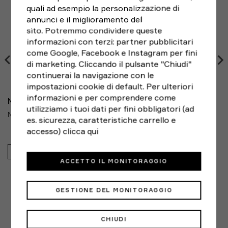
Utilizzo: Ideale per corsa palestra e yoga
3XL
136 - 148
121 - 133
128 - 136
170 - 183
quali ad esempio la personalizzazione di
giorni
dalla ricezione, seguendo le indicazioni di RESO
Brand: Nike
annunci e il miglioramento del
FACILE e scegliendo il corriere che preferisci. Le spese
4XL
148 - 160
133 - 145
136 - 148
170 - 183
Modello:
DV9839-398
sito. Potremmo condividere queste
di spedizione del reso sono a carico del cliente.
Brand:
informazioni con terzi: partner pubblicitari
Nike
Consigli sul fit
come Google, Facebook e Instagram per fini
Genere:
Uomo
di marketing. Cliccando il pulsante "Chiudi"
Misure taglie Tall (183-196 cm): i top sono più lunghi di
Sport:
Palestra e Training
continuerai la navigazione con le
4,5 cm rispetto a quelli standard. La lunghezza delle
impostazioni cookie di default. Per ulteriori
maniche varia in base alla silhouette. Le taglie Tall
informazioni e per comprendere come
sono disponibili solo per modelli selezionati.
NIKE
utilizziamo i tuoi dati per fini obbligatori (ad
NIKE SHORTS SPORTIVI 7IN LIME UOMO
es. sicurezza, caratteristiche carrello e
Se sei al limite tra due taglie, ordina quella
accesso)
clicca qui
immediatamente più piccola per una vestibilità più
aderente o quella immediatamente più grande per una
42,99€
vestibilità più comoda. Se le misurazioni relative alla
ACCETTO IL MONITORAGGIO
circonferenza del torace e del girovita corrispondono
a due taglie consigliate diverse, ordina quella indicata
GESTIONE DEL MONITORAGGIO
in base alla misurazione del torace.
ALTERNATIVE
Come prendere le misure:
CHIUDI