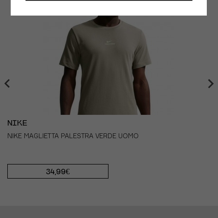
- TORACE:
esegui la misurazione in corrispondenza del
punto più ampio del torace, tenendo il metro sempre
parallelo al pavimento.
- GIROVITA:
misura la circonferenza della vita in
corrispondenza del punto più stretto dell'addome (di
solito corrisponde al punto in cui si forma
un'insenatura nel busto se ci si piega su un lato),
tenendo il metro sempre parallelo al pavimento.
- FIANCHI:
esegui la misurazione in corrispondenza del
punto di massima larghezza dei fianchi, tenendo il
metro sempre parallelo al pavimento.
NIKE
NIKE MAGLIETTA PALESTRA VERDE UOMO
34,99€