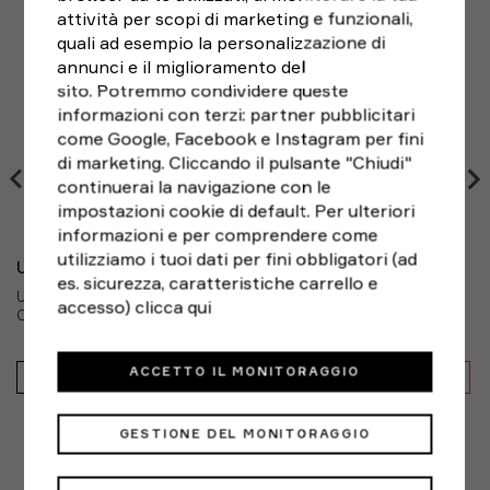
attività per scopi di marketing e funzionali,
Se hai cambiato idea e non sei pienamente soddisfatto
usare ammorbidenti; non stirare; non lavare a secco
XXL
127 - 132,1
106,7 - 111,8
quali ad esempio la personalizzazione di
del tuo acquisto,
puoi sempre restituirlo entro 14
Modello:
77-1383973-690
3XL
annunci e il miglioramento del
132,1 - 137,2
111,8 - 116,8
giorni
dalla ricezione, seguendo le indicazioni di RESO
Brand:
Under Armour
sito. Potremmo condividere queste
FACILE e scegliendo il corriere che preferisci. Le spese
4XL
137,2 - 142,2
116,8 - 121,9
Genere:
Uomo
informazioni con terzi: partner pubblicitari
di spedizione del reso sono a carico del cliente.
5XL
142,2 - 147,3
121,9 - 127
come Google, Facebook e Instagram per fini
Sport:
Palestra e Training
di marketing. Cliccando il pulsante "Chiudi"
continuerai la navigazione con le
COME PRENDERE LE MISURE
impostazioni cookie di default. Per ulteriori
TORACE: posizionare il metro sotto le ascelle e
informazioni e per comprendere come
avvolgerlo intorno alla parte più larga del torace
utilizziamo i tuoi dati per fini obbligatori (ad
finché le dita non si toccano, quindi annotare la misura.
UNDER ARMOUR
es. sicurezza, caratteristiche carrello e
UNDER ARMOUR PANTALONCINI RUNNING LAUNCH 5"
VITA: prendere la misura del girovita naturale appena
accesso)
clicca qui
CASTLEROCK REFLECTIVE UOMO
sopra i fianchi. Non stringere eccessivamente in modo
40,00€
da lasciare un po' di gioco.
ACCETTO IL MONITORAGGIO
28,00€
IN SALDO -30%
GESTIONE DEL MONITORAGGIO
ALTERNATIVE