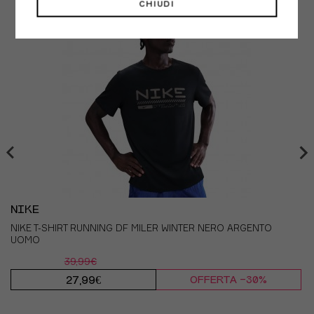
CHIUDI
NIKE
NIKE T-SHIRT RUNNING DF MILER WINTER NERO ARGENTO
UOMO
39,99€
27,99€
OFFERTA -30%