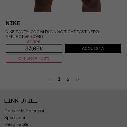
NIKE
NIKE PANTALONCINI RUNNING TIGHT FAST NERO
REFLECTIVE UOMO
42,99€
30,09€
ACQUISTA
OFFERTA -30%
S
M
L
XL
<
1
2
>
LINK UTILI
Domande Frequenti
Spedizioni
Reso Facile