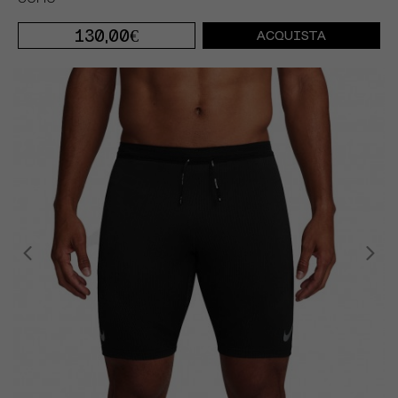
130,00€
ACQUISTA
S
M
L
XL