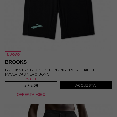
NUOVO
BROOKS
BROOKS PANTALONCINI RUNNING PRO KIT HALF TIGHT
MAVERICKS NERO UOMO
75,00€
52,50€
ACQUISTA
OFFERTA -30%
XS
XS
S
S
M
M
L
L