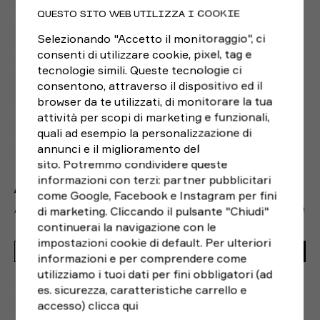
QUESTO SITO WEB UTILIZZA I COOKIE
Selezionando "Accetto il monitoraggio", ci
consenti di utilizzare cookie, pixel, tag e
tecnologie simili. Queste tecnologie ci
consentono, attraverso il dispositivo ed il
browser da te utilizzati, di monitorare la tua
attività per scopi di marketing e funzionali,
quali ad esempio la personalizzazione di
annunci e il miglioramento del
sito. Potremmo condividere queste
informazioni con terzi: partner pubblicitari
ADIDAS
come Google, Facebook e Instagram per fini
ADIDAS PANTALONCINI RUNNING TIGHT ADI365 NERO UOMO
di marketing. Cliccando il pulsante "Chiudi"
continuerai la navigazione con le
impostazioni cookie di default. Per ulteriori
50,00€
ACQUISTA
informazioni e per comprendere come
utilizziamo i tuoi dati per fini obbligatori (ad
S
M
L
XL
es. sicurezza, caratteristiche carrello e
accesso)
clicca qui