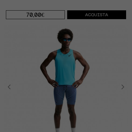
70,00€
ACQUISTA
S
M
L
XL