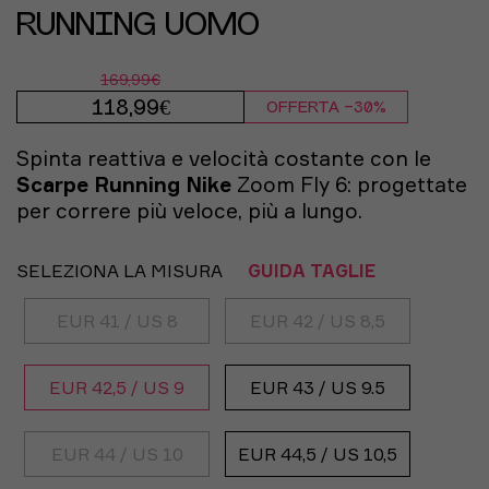
RUNNING UOMO
169,99€
118,99€
OFFERTA -30%
Spinta reattiva e velocità costante con le
Scarpe Running Nike
Zoom Fly 6: progettate
per correre più veloce, più a lungo.
SELEZIONA LA MISURA
GUIDA TAGLIE
EUR 41 / US 8
EUR 42 / US 8,5
EUR 42,5 / US 9
EUR 43 / US 9.5
EUR 44 / US 10
EUR 44,5 / US 10,5