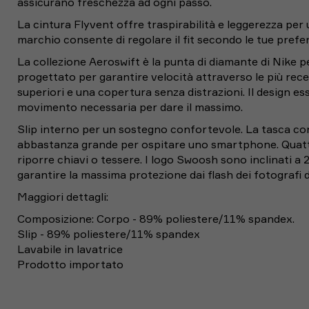
assicurano freschezza ad ogni passo.
L
89 - 97
104 -
La cintura Flyvent offre traspirabilità e leggerezza per
XL
97 - 109
112 -
marchio consente di regolare il fit secondo le tue prefe
2XL
109 - 121
120 -
La collezione Aeroswift è la punta di diamante di Nike pe
progettato per garantire velocità attraverso le più rece
3XL
121 - 133
128 -
E
E
NIKE
NIKE
superiori e una copertura senza distrazioni. Il design esse
T-SHIRT RUNNINGSTRIDE ADV
PANTALONCINI RUNNING TIGHT
NIKE T-SHIRT RUNNINGSTRIDE A
NIKE PANTALONCINI RUNNING T
4XL
133 - 145
136 -
movimento necessaria per dare il massimo.
P BIANCO UOMO
WIFT AOP BLU NERO UOMO
UNSTP NERO UOMO
STRIDE NERO VERDE UOMO
Modello Shorts
Slip interno per un sostegno confortevole. La tasca con
PerfectStrech
abbastanza grande per ospitare uno smartphone. Quattro
69,99€
84,99€
69,99€
79,99€
Taglia (EU)
Taglia
Taglia
riporre chiavi o tessere. I logo Swoosh sono inclinati a 
garantire la massima protezione dai flash dei fotografi d
26
44
46
Maggiori dettagli:
28
46
48
Composizione: Corpo - 89% poliestere/11% spandex.
30
48
50
Slip - 89% poliestere/11% spandex
32
50
52
Lavabile in lavatrice
Prodotto importato
34
52
54
35
53
55
36
54
56