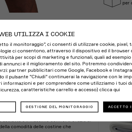
per 
WEB UTILIZZA I COOKIE
o il monitoraggio", ci consenti di utilizzare cookie, pixel, 
logie ci consentono, attraverso il dispositivo ed il browser da
ttività per scopi di marketing e funzionali, quali ad esempio 
di annunci e il miglioramento del sito. Potremmo condivider
UIDA TAGLIE
CONSEGNA E RESI
POTRE
rzi: partner pubblicitari come Google, Facebook e Instagram
o il pulsante "Chiudi" continuerai la navigazione con le imp
ori informazioni e per comprendere come utilizziamo i tuoi da
antaloncini running Tight
Aeroswift di
 sicurezza, caratteristiche carrello e accesso)
clicca qui
o, incorporando le nostre tecnologie più
hi (cm)
Lunghezza gamba
 Le cinque tasche integrate nella fodera
;
(cm)
i ballino mentre sei in movimento.
GESTIONE DEL MONITORAGGIO
ACCETTO 
< 82.5
da corsa
combina tessuti traspiranti con
puoi sempre restituirlo
 asciutta e il massimo comfort. Grazie al
96
82.5
e della comodità delle costine che
104
83