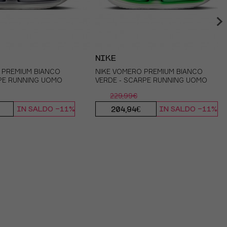
NIKE
ADIDAS
 PREMIUM BIANCO
NCINI RUNNING DIV 4"
NIKE VOMERO PREMIUM BIANCO
ADIDAS PANTALONCINI RUNNING
PE RUNNING UOMO
 NERO NERO UOMO
VERDE - SCARPE RUNNING UOMO
TIGHTS ADIZERO NERO UOMO
229,99€
130,00€
204,94€
IN SALDO -11%
IN SALDO -11%