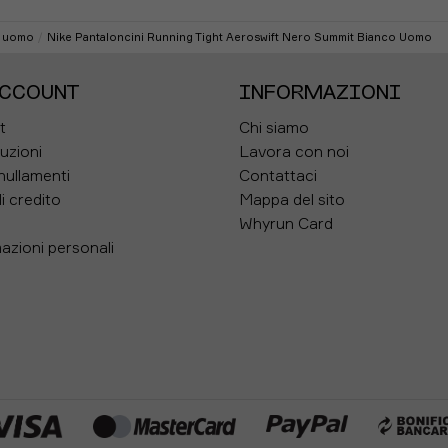
97.5
g uomo
Nike Pantaloncini Running Tight Aeroswift Nero Summit Bianco Uomo
100
105
ACCOUNT
INFORMAZIONI
110
t
Chi siamo
tuzioni
Lavora con noi
115
nullamenti
Contattaci
120
i credito
Mappa del sito
125
Whyrun Card
azioni personali