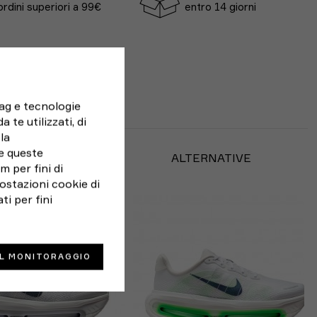
ordini superiori a 99€
entro 14 giorni
tag e tecnologie
 te utilizzati, di
la
e queste
BBE PIACERTI
ALTERNATIVE
 per fini di
ostazioni cookie di
ti per fini
IL MONITORAGGIO