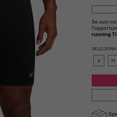
Se vuoi co
l'opportuni
running T
SELEZIONA
S
M
Spe