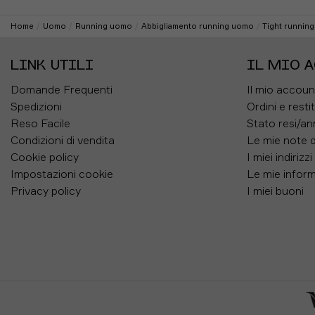
37
55
57
Home
Uomo
Running uomo
Abbigliamento running uomo
Tight runnin
38
56
58
40
58
60
LINK UTILI
IL MIO 
42
60
62
Domande Frequenti
Il mio accoun
Spedizioni
Ordini e resti
44
62
64
Reso Facile
Stato resi/an
46
64
66
Condizioni di vendita
Le mie note d
48
66
68
Cookie policy
I miei indirizzi
Impostazioni cookie
Le mie inform
Privacy policy
I miei buoni