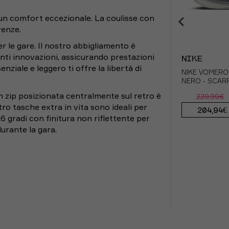
 112
83.5
 un comfort eccezionale. La coulisse con
 120
84
renze.
 128
84.5
r le gare. Il nostro abbigliamento è
nti innovazioni, assicurando prestazioni
 136
85
NIKE
NIKE
NIKE
NIKE
nziale e leggero ti offre la libertà di
DV
IGHT
NIKE CANOTTA AREOSWIFT AOP
NIKE HALF TIGHT STRIDE NERO
NIKE VOMERO
NIKE PANTALO
 148
85.5
NERO BIANCO UOMO
ARGENTO UOMO
NERO - SCAR
BRIEF LINED
 zip posizionata centralmente sul retro è
229,99€
 tasche extra in vita sono ideali per
89,99€
70,00€
94,99€
204,94€
 (IT)
Vita (cm)
26 gradi con finitura non riflettente per
urante la gara.
70
75
80
85
90
92.5
95