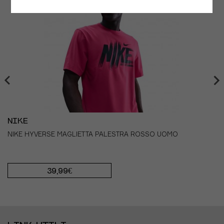
- TORACE:
esegui la misurazione in corrispondenza del
punto più ampio del torace, tenendo il metro sempre
parallelo al pavimento.
- GIROVITA:
misura la circonferenza della vita in
corrispondenza del punto più stretto dell'addome (di
solito corrisponde al punto in cui si forma
un'insenatura nel busto se ci si piega su un lato),
tenendo il metro sempre parallelo al pavimento.
- FIANCHI:
esegui la misurazione in corrispondenza del
punto di massima larghezza dei fianchi, tenendo il
metro sempre parallelo al pavimento.
NIKE
NIKE HYVERSE MAGLIETTA PALESTRA ROSSO UOMO
39,99€