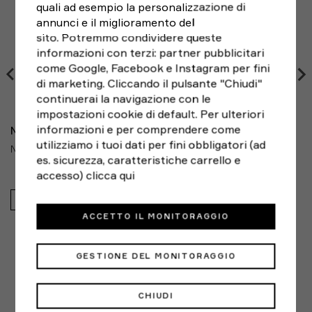
3XL
136 - 148
121 - 133
128 - 136
170 - 183
giorni
dalla ricezione, seguendo le indicazioni di RESO
quali ad esempio la personalizzazione di
Sport:
Palestra e Training
FACILE e scegliendo il corriere che preferisci. Le spese
annunci e il miglioramento del
4XL
148 - 160
133 - 145
136 - 148
170 - 183
di spedizione del reso sono a carico del cliente.
sito. Potremmo condividere queste
informazioni con terzi: partner pubblicitari
Consigli sul fit
come Google, Facebook e Instagram per fini
Misure taglie Tall (183-196 cm): i top sono più lunghi di
di marketing. Cliccando il pulsante "Chiudi"
4,5 cm rispetto a quelli standard. La lunghezza delle
continuerai la navigazione con le
maniche varia in base alla silhouette. Le taglie Tall
impostazioni cookie di default. Per ulteriori
sono disponibili solo per modelli selezionati.
informazioni e per comprendere come
NIKE
utilizziamo i tuoi dati per fini obbligatori (ad
NIKE SHORTS SPORTIVI FORM TRAIN NERO UOMO
es. sicurezza, caratteristiche carrello e
Se sei al limite tra due taglie, ordina quella
accesso)
clicca qui
immediatamente più piccola per una vestibilità più
aderente o quella immediatamente più grande per una
44,99€
vestibilità più comoda. Se le misurazioni relative alla
ACCETTO IL MONITORAGGIO
circonferenza del torace e del girovita corrispondono
a due taglie consigliate diverse, ordina quella indicata
in base alla misurazione del torace.
GESTIONE DEL MONITORAGGIO
ALTERNATIVE
Come prendere le misure:
CHIUDI