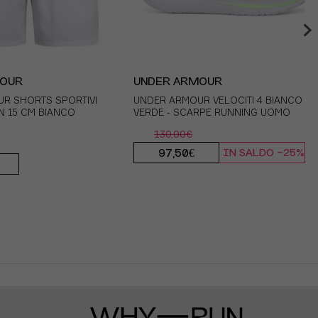
MOUR
UNDER ARMOUR
NIKE
R SHORTS SPORTIVI
 RUNNING AREOSWIFT
UNDER ARMOUR VELOCITI 4 BIANCO
NIKE T-SHIRT RUNNING MILER
N 15 CM BIANCO
 UOMO
VERDE - SCARPE RUNNING UOMO
BREATHE SUM BIANCO ARGENTO
UOMO
130,00€
39,99€
97,50€
OFFERTA -30%
IN SALDO -25%
27,99€
OFFERTA -30%