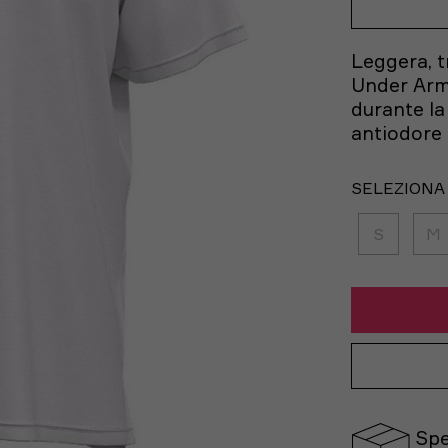
Leggera, t
Under Armo
durante la
antiodore 
SELEZIONA
S
M
Spe