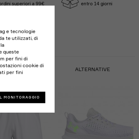
ordini superiori a 99€
entro 14 giorni
tag e tecnologie
 te utilizzati, di
la
e queste
 per fini di
ostazioni cookie di
BBE PIACERTI
ALTERNATIVE
ti per fini
IL MONITORAGGIO