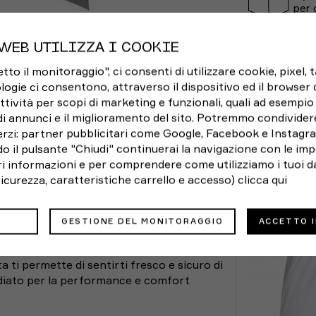
per 
WEB UTILIZZA I COOKIE
o il monitoraggio", ci consenti di utilizzare cookie, pixel, 
logie ci consentono, attraverso il dispositivo ed il browser da
ttività per scopi di marketing e funzionali, quali ad esempio 
di annunci e il miglioramento del sito. Potremmo condivider
rzi: partner pubblicitari come Google, Facebook e Instagram
o il pulsante "Chiudi" continuerai la navigazione con le imp
UIDA TAGLIE
CONSEGNA E RESI
POTRE
ori informazioni e per comprendere come utilizziamo i tuoi da
 sicurezza, caratteristiche carrello e accesso)
clicca qui
on la maglia Under Armour Launch.
aglia ti mantiene fresco e asciutto grazie
e si asciuga molto velocemente
GESTIONE DEL MONITORAGGIO
ACCETTO 
Vita (cm)
pidamente. L'orlo sovrapposto favorisce una
;
ilazione
urano una maggiore visibilità in condizioni
67 - 70
in condizioni di scarsa illuminazione
a ti permette di sentirti fresco e sicuro di
71,1 - 73,7
puoi sempre restituirlo
mizes odor
tudiato per la performance e comfort
76,2 - 81,3
 colori simili
 senza cloro
86,4 - 91,4