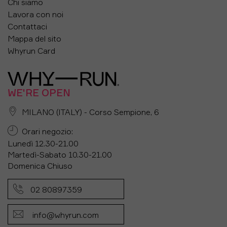
Chi siamo
misurazione dei fianchi.?
Lavora con noi
Come prendere le misure
Contattaci
Mappa del sito
GIROVITA: misura la circonferenza della vita in
Whyrun Card
corrispondenza del punto più stretto dell'addome (di
solito corrisponde al punto in cui si forma
un'insenatura nel busto se ci si piega su un lato),
tenendo il metro sempre parallelo al pavimento.
WE'RE OPEN
FIANCHI: esegui la misurazione in corrispondenza del
punto di massima larghezza dei fianchi, tenendo il
MILANO (ITALY) - Corso Sempione, 6
metro sempre parallelo al pavimento.
Orari negozio:
LUNGHEZZA GAMBA: misura dalla parte alta
dell'interno gamba fino alla fine della gamba.
Lunedì 12.30-21.00
Martedì-Sabato 10.30-21.00
Domenica Chiuso
02 80897359
info@whyrun.com