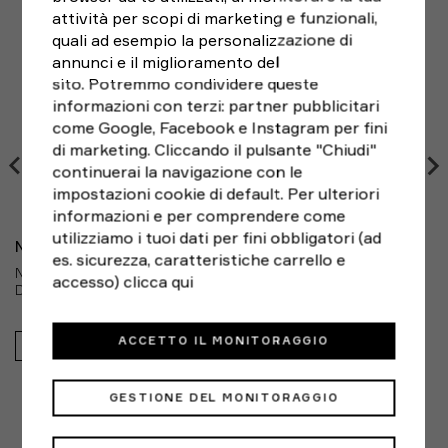
esposte, utilizza una buona crema solare. Elementi
attività per scopi di marketing e funzionali,
Se hai cambiato idea e non sei pienamente soddisfatto
rifrangenti Il prodotto non è inteso come dispositivo
quali ad esempio la personalizzazione di
del tuo acquisto,
puoi sempre restituirlo entro 14
di protezione individuale (DPI) 88% POLYESTER 12%
annunci e il miglioramento del
giorni
dalla ricezione, seguendo le indicazioni di RESO
ELASTANE
sito. Potremmo condividere queste
FACILE e scegliendo il corriere che preferisci. Le spese
informazioni con terzi: partner pubblicitari
di spedizione del reso sono a carico del cliente.
come Google, Facebook e Instagram per fini
di marketing. Cliccando il pulsante "Chiudi"
continuerai la navigazione con le
impostazioni cookie di default. Per ulteriori
informazioni e per comprendere come
utilizziamo i tuoi dati per fini obbligatori (ad
NIKE
es. sicurezza, caratteristiche carrello e
NIKE PANTALONCINI RUNNING FAST AIR SMOKE GRIGIO IRF
accesso)
clicca qui
DONNA
ACCETTO IL MONITORAGGIO
44,99€
GESTIONE DEL MONITORAGGIO
ALTERNATIVE