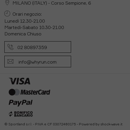
MILANO (ITALY) - Corso Sempione, 6
Orari negozio:
Lunedì 12.30-21.00
Martedì-Sabato 10.30-21.00
Domenica Chiuso
02 80897359
info@whyrun.com
© Sportland s.r.l. - P.IVA e CF 03072480175 - Powered by
shock-wave.it