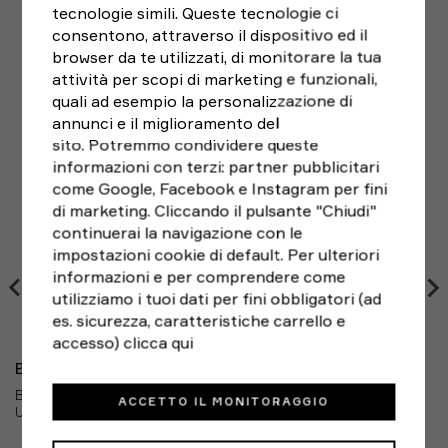
tecnologie simili. Queste tecnologie ci
FACILE e scegliendo il corriere che preferisci. Le spese
consentono, attraverso il dispositivo ed il
di spedizione del reso sono a carico del cliente.
POTREBBE PIACERTI
browser da te utilizzati, di monitorare la tua
attività per scopi di marketing e funzionali,
quali ad esempio la personalizzazione di
annunci e il miglioramento del
sito. Potremmo condividere queste
informazioni con terzi: partner pubblicitari
come Google, Facebook e Instagram per fini
di marketing. Cliccando il pulsante "Chiudi"
continuerai la navigazione con le
impostazioni cookie di default. Per ulteriori
informazioni e per comprendere come
utilizziamo i tuoi dati per fini obbligatori (ad
es. sicurezza, caratteristiche carrello e
accesso)
clicca qui
BROOKS
BROOKS GHOST 18 NERO GRIGIO BIANCO - SCARPE RUNNING
ACCETTO IL MONITORAGGIO
UOMO