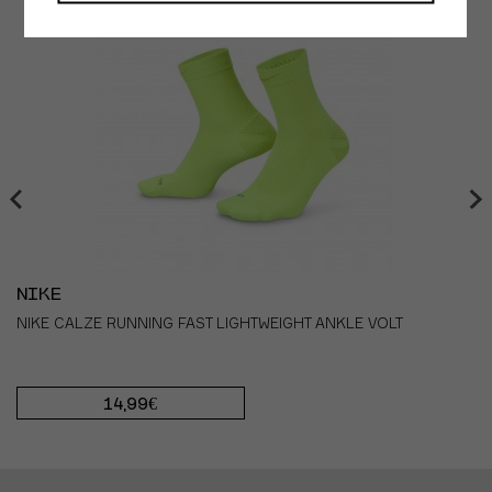
NIKE
NIKE CALZE RUNNING FAST LIGHTWEIGHT ANKLE VOLT
14,99€