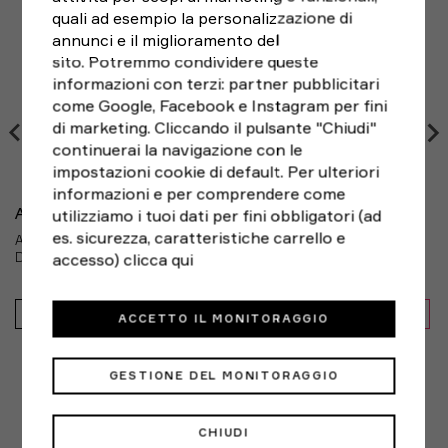
Sostenibilità:
Contiene almeno il 50% di materiali riciclati
del tuo acquisto,
puoi sempre restituirlo entro 14
quali ad esempio la personalizzazione di
Manutenzione:
Non candeggiare
giorni
dalla ricezione, seguendo le indicazioni di RESO
annunci e il miglioramento del
FACILE e scegliendo il corriere che preferisci. Le spese
sito. Potremmo condividere queste
Modello:
JV5931
di spedizione del reso sono a carico del cliente.
informazioni con terzi: partner pubblicitari
Brand:
Adidas
come Google, Facebook e Instagram per fini
Genere:
Uomo
di marketing. Cliccando il pulsante "Chiudi"
Sport:
Running
continuerai la navigazione con le
impostazioni cookie di default. Per ulteriori
informazioni e per comprendere come
utilizziamo i tuoi dati per fini obbligatori (ad
ADIDAS
es. sicurezza, caratteristiche carrello e
ADIDAS ADIZERO EVO SL BIANCO GIALLO - SCARPE RUNNING
DONNA
accesso)
clicca qui
150,00€
129,99€
IN SALDO -13%
ACCETTO IL MONITORAGGIO
GESTIONE DEL MONITORAGGIO
ALTERNATIVE
CHIUDI