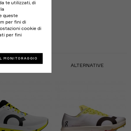
 te utilizzati, di
la
e queste
 per fini di
ostazioni cookie di
ti per fini
IL MONITORAGGIO
BBE PIACERTI
ALTERNATIVE