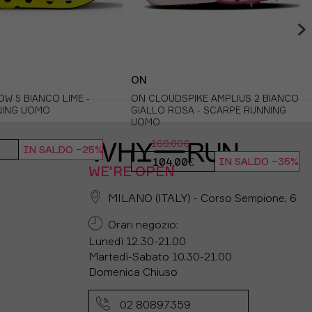
ON
W 5 BIANCO LIME -
ON CLOUDSPIKE AMPLIUS 2 BIANCO
NING UOMO
GIALLO ROSA - SCARPE RUNNING
UOMO
160,00€
IN SALDO -25%
104,00€
IN SALDO -35%
WE'RE OPEN
MILANO (ITALY) - Corso Sempione, 6
Orari negozio:
Lunedì 12.30-21.00
Martedì-Sabato 10.30-21.00
Domenica Chiuso
02 80897359