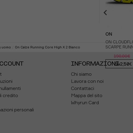
su
ON
ON
ON CLOUDRUNNER 3 MAX BIANCO
ON CLOUDFLO
OMO
VERDITE - SCARPE RUNNING UOMO
SCARPE RUN
g uomo
On Calze Running Core High X 2 Bianco
190,00€
ACCOUNT
INFORMAZIONI
190,00€
142,50€
-15%
t
Chi siamo
tuzioni
Lavora con noi
nullamenti
Contattaci
i credito
Mappa del sito
Whyrun Card
azioni personali