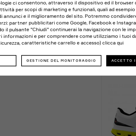
logie ci consentono, attraverso il dispositivo ed il browser da
ttività per scopi di marketing e funzionali, quali ad esempio 
di annunci e il miglioramento del sito. Potremmo condivider
rzi: partner pubblicitari come Google, Facebook e Instagram
o il pulsante "Chiudi" continuerai la navigazione con le imp
ori informazioni e per comprendere come utilizziamo i tuoi da
 sicurezza, caratteristiche carrello e accesso)
clicca qui
GESTIONE DEL MONITORAGGIO
ACCETTO 
UIDA TAGLIE
CONSEGNA E RESI
POTRE
;
8,5
2,5
puoi sempre restituirlo
46
9