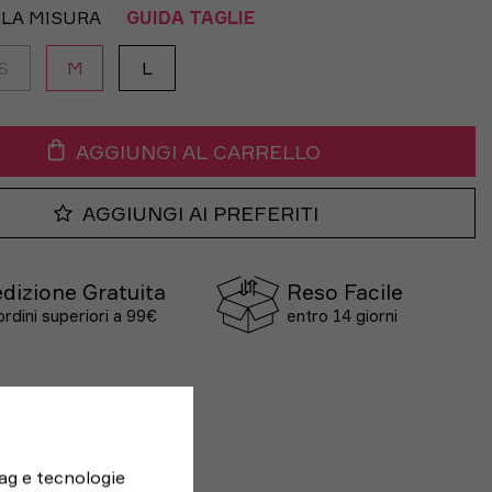
 LA MISURA
GUIDA TAGLIE
S
M
L
AGGIUNGI AL CARRELLO
AGGIUNGI AI PREFERITI
dizione Gratuita
Reso Facile
ordini superiori a 99€
entro 14 giorni
tag e tecnologie