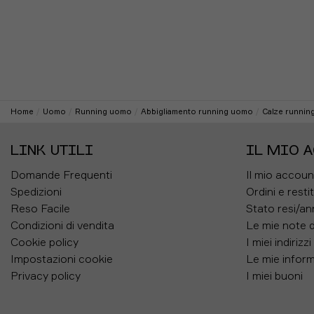
XL
49 in 
ON
OUDMONSTER 3 BIANCO -
ON CLOUDBOOM MAX BIANCO
PE RUNNING UOMO
FLURRY - SCARPE RUNNING U
Home
Uomo
Running uomo
Abbigliamento running uomo
Calze runnin
00,00€
240,00€
LINK UTILI
IL MIO 
30,00€
204,98€
IN SALDO -35%
IN SALDO 
Domande Frequenti
Il mio accoun
Spedizioni
Ordini e resti
Reso Facile
Stato resi/an
Condizioni di vendita
Le mie note d
Cookie policy
I miei indirizzi
Impostazioni cookie
Le mie inform
Privacy policy
I miei buoni