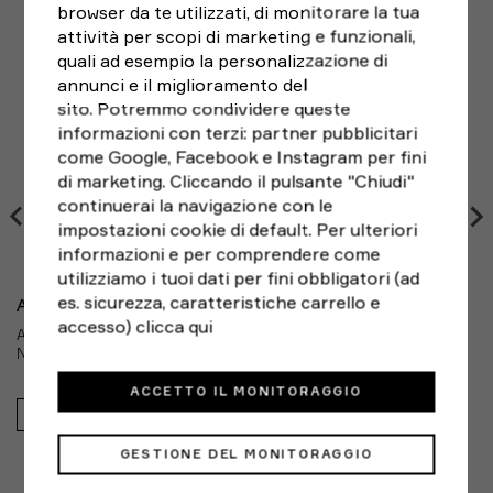
99;
L (52/54)
per ordini inferiori il costo della spedizione
91 - 99 cm
102 - 11
Brand:
Adidas
browser da te utilizzati, di monitorare la tua
standard è di € 5,90.
Genere:
Uomo
XL (56/58)
30 - 109 cm
111 - 11
attività per scopi di marketing e funzionali,
Se hai cambiato idea e non sei pienamente soddisfatto
quali ad esempio la personalizzazione di
Sport:
Running
2XL (60/62)
110 - 121 cm
120 - 12
del tuo acquisto,
puoi sempre restituirlo entro 14
annunci e il miglioramento del
3XL (64/66)
122 - 134 cm
129 - 13
giorni
dalla ricezione, seguendo le indicazioni di RESO
sito. Potremmo condividere queste
FACILE e scegliendo il corriere che preferisci. Le spese
informazioni con terzi: partner pubblicitari
Taglie Maglie e Top Uomo
Petto
Girovita
di spedizione del reso sono a carico del cliente.
come Google, Facebook e Instagram per fini
XS (40/42)
82 - 87 cm
71 - 75 c
di marketing. Cliccando il pulsante "Chiudi"
S (44/46)
88 - 94 cm
76 - 82 
continuerai la navigazione con le
impostazioni cookie di default. Per ulteriori
M (48/50)
95 - 102 cm
83 - 90 
informazioni e per comprendere come
L (52/54)
103 - 111 cm
91 - 99 
utilizziamo i tuoi dati per fini obbligatori (ad
es. sicurezza, caratteristiche carrello e
XL (56/58)
112 - 121 cm
30 - 109
ADIDAS
accesso)
clicca qui
ADIDAS PANTALONCINI RUNNING ADI365 FORMOTION 2IN1
2XL (60/62)
122 - 132 cm
110 - 12
NERO UOMO
3XL (64/66)
133 - 144 cm
122 - 13
ACCETTO IL MONITORAGGIO
Taglie Tute Uomo
Petto
Girovita
40,00€
XSS (1-2)
82 - 87 cm
71 - 75 c
GESTIONE DEL MONITORAGGIO
S (3-4)
88 - 94 cm
76 - 82 