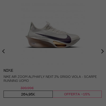
53 1/3
17
18
33,5
54 2/3
18
19
34,3
55 2/3
19
20
35,2
NIKE
NIKE AIR ZOOM ALPHAFLY NEXT 3% GRIGIO VIOLA - SCARPE
RUNNING UOMO
309,99€
264,95€
OFFERTA -15%