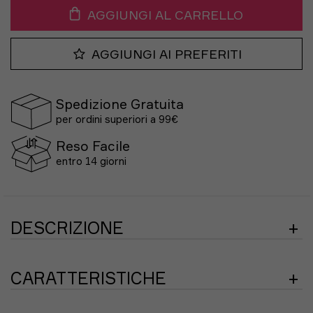
AGGIUNGI AL CARRELLO
AGGIUNGI AI PREFERITI
Spedizione Gratuita
per ordini superiori a 99€
Reso Facile
entro 14 giorni
DESCRIZIONE
Raggiungi la massima velocità con le Adizero Adios Pro
4. Energyrods 2.0 e Lightstrike Pro lavorano insieme
CARATTERISTICHE
per offrire propulsione ed efficienza in una struttura
ultraleggera pensata per battere i record.
Categoria: Marathon Road Racing