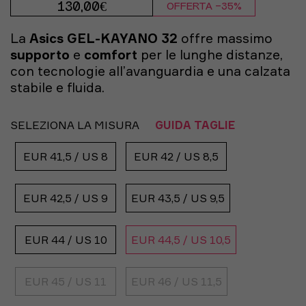
130,00€
OFFERTA -35%
La
Asics GEL-KAYANO 32
offre massimo
supporto
e
comfort
per le lunghe distanze,
con tecnologie all’avanguardia e una calzata
stabile e fluida.
SELEZIONA LA MISURA
GUIDA TAGLIE
EUR 41,5 / US 8
EUR 42 / US 8,5
EUR 42,5 / US 9
EUR 43,5 / US 9,5
EUR 44 / US 10
EUR 44,5 / US 10,5
EUR 45 / US 11
EUR 46 / US 11,5