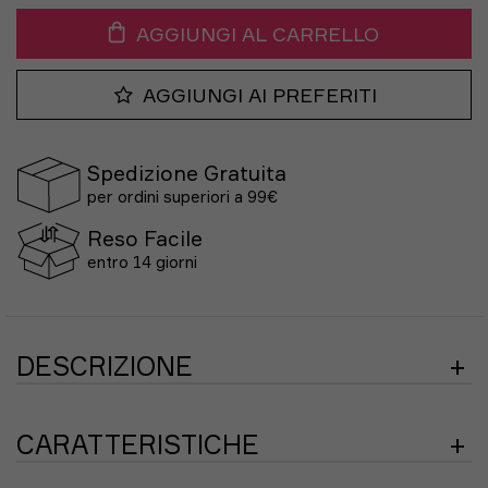
AGGIUNGI AL CARRELLO
AGGIUNGI AI PREFERITI
Spedizione Gratuita
per ordini superiori a 99€
Reso Facile
entro 14 giorni
DESCRIZIONE
La tomaia in
mesh ingegnerizzato
, realizzata in
poliestere riciclato, offre traspirabilità e una calzata
CARATTERISTICHE
confortevole, grazie a dettagli funzionali
personalizzabili che migliorano la sensazione di