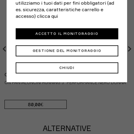
utilizziamo i tuoi dati per fini obbligatori (ad
Sport:
Running
42.5
10.5
8.5
27,5
es. sicurezza, caratteristiche carrello e
accesso)
clicca qui
43
11
9
28
ACCETTO IL MONITORAGGIO
GESTIONE DEL MONITORAGGIO
CHIUDI
ON
ON PANTALONCINI RUNNING 5" PERFORMANCE NERO DONNA
80,00€
ALTERNATIVE