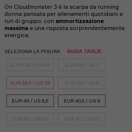
On Cloudmonster 3 è la scarpa da running
donna pensata per allenamenti quotidiani e
run di gruppo, con
ammortizzazione
massima
e una risposta sorprendentemente
energica.
SELEZIONA LA MISURA
GUIDA TAGLIE
EUR 37,5 / US 6,5
EUR 38 / US 7
EUR 38,5 / US 7,5
EUR 39 / US 8
EUR 40 / US 8,5
EUR 40,5 / US 9
EUR 41 / US 9,5
EUR 42 / US 10