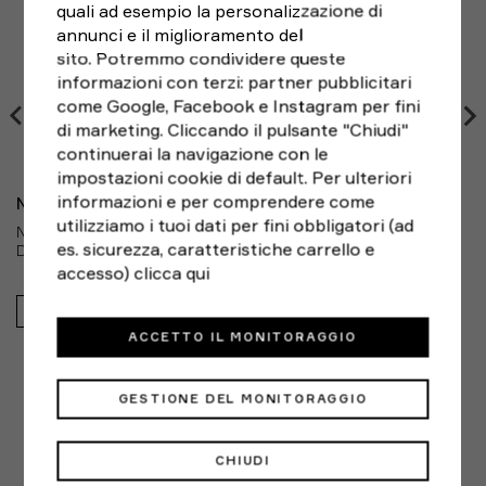
1X
42D - 42E 44A - 44C
6D
giorni
dalla ricezione, seguendo le indicazioni di RESO
quali ad esempio la personalizzazione di
Utilizzo: Ideale per ogni tipo di allenamento e uso
FACILE e scegliendo il corriere che preferisci. Le spese
annunci e il miglioramento del
2X
44D - 44E 46A - 46C
7D
quotidiano
di spedizione del reso sono a carico del cliente.
sito. Potremmo condividere queste
3X
46D - 46E 48A - 48C
8D
Brand: Nike
informazioni con terzi: partner pubblicitari
4X
Modello:
IB9926-010
48D - 59E 50A - 50C
9D
come Google, Facebook e Instagram per fini
di marketing. Cliccando il pulsante "Chiudi"
Brand:
Nike
Misura della coppa in lettere
Misura fascia/coppa
Mi
continuerai la navigazione con le
Genere:
Donna
XS (A-C)
30A - 30C 32A - 32B
0A
impostazioni cookie di default. Per ulteriori
Sport:
Palestra e Training
informazioni e per comprendere come
XS (D-E)
30D - 30E
0D
NIKE
utilizziamo i tuoi dati per fini obbligatori (ad
NIKE LEGGINGS RUNNING 7 8 FAST SWOOSH NERO BIANCO
XS (F-G)
30F - 30G
0F
es. sicurezza, caratteristiche carrello e
DONNA
S (A-C)
34A - 34B 32C
2A
accesso)
clicca qui
S (C-E)
32D - 32E 34C
1D
54,99€
S (F-G)
32F - 32G
1F
ACCETTO IL MONITORAGGIO
M (A-B)
36A - 36B
3A
GESTIONE DEL MONITORAGGIO
ALTERNATIVE
M (C-E)
36C 34D - 34E
3C
M (F-G)
34F - 34G
2F
CHIUDI
L (A-B)
38A - 38B
4A