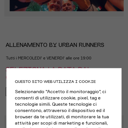
ALLENAMENTO BY URBAN RUNNERS
Tutti i MERCOLEDI' e VENERDI' alle ore 19:00
SELEZIONA LA DATA DAL
CALENDARIO QUI SOTTO:
QUESTO SITO WEB UTILIZZA I COOKIE
Selezionando "Accetto il monitoraggio", ci
GRATUITO
consenti di utilizzare cookie, pixel, tag e
tecnologie simili. Queste tecnologie ci
consentono, attraverso il dispositivo ed il
browser da te utilizzati, di monitorare la tua
attività per scopi di marketing e funzionali,