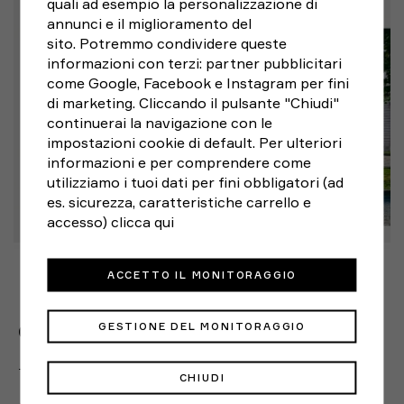
quali ad esempio la personalizzazione di
annunci e il miglioramento del
sito. Potremmo condividere queste
informazioni con terzi: partner pubblicitari
come Google, Facebook e Instagram per fini
di marketing. Cliccando il pulsante "Chiudi"
continuerai la navigazione con le
impostazioni cookie di default. Per ulteriori
informazioni e per comprendere come
utilizziamo i tuoi dati per fini obbligatori (ad
es. sicurezza, caratteristiche carrello e
accesso)
clicca qui
ACCETTO IL MONITORAGGIO
GESTIONE DEL MONITORAGGIO
CREW DISTRICT SEMPIONE
Tutti i MERCOLEDI' e VENERDI' alle h. 6:30
CHIUDI