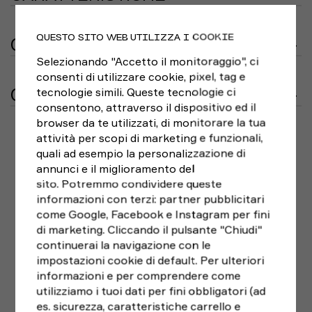
dosi di 3 g al giorno).
Creatina Enervit
per soggetti
adulti che esercitano attività fisica e muscolare
Modello:
92712
intensa, soprattutto per gli sportivi
QUESTO SITO WEB UTILIZZA I COOKIE
Brand:
Enervit
GUIDA TAGLIE
Consigliamo di assumere 1 misurino al giorno (circa 3,4
Genere:
Uomo
Selezionando "Accetto il monitoraggio", ci
g di creatina monoidrata, corrispondenti a 3 g di
Nessuna guida taglie disponibile per questo prodotto.
consenti di utilizzare cookie, pixel, tag e
Sport:
Integratori Alimentari
creatina anidra). Aggiungere la quantità desiderata di
CONSEGNA E RESI
tecnologie simili. Queste tecnologie ci
prodotto ad acqua (mezzo bicchiere), altre bevande,
consentono, attraverso il dispositivo ed il
latte o yogurt e consumare entro alcuni minuti dalla
Consegna in 2/3 giorni lavorativi
dalla conferma
browser da te utilizzati, di monitorare la tua
preparazione.
dell’ordine, ad eccezione di Calabria, Sicilia e Sardegna
attività per scopi di marketing e funzionali,
che potrebbero richiedere tempistiche diverse.
quali ad esempio la personalizzazione di
INGREDIENTI
La spedizione è gratuita per acquisti superiori a €
annunci e il miglioramento del
Creatina monoidrata. Può contenere tracce di cereali
99;
per ordini inferiori il costo della spedizione
sito. Potremmo condividere queste
contenenti glutine, uova, soia, latte, sesamo, frutta a
standard è di € 5,90.
informazioni con terzi: partner pubblicitari
guscio.
come Google, Facebook e Instagram per fini
Se hai cambiato idea e non sei pienamente soddisfatto
Barattolo 400g
di marketing. Cliccando il pulsante "Chiudi"
del tuo acquisto,
puoi sempre restituirlo entro 14
Il prodotto va utilizzato nell’ambito di una dieta variata
continuerai la navigazione con le
giorni
dalla ricezione, seguendo le indicazioni di RESO
ed equilibrata e uno stile di vita sano. Non superare le
impostazioni cookie di default. Per ulteriori
FACILE e scegliendo il corriere che preferisci. Le spese
quantità di assunzione consigliate. Non raccomandato
informazioni e per comprendere come
ALTERNATIVE
di spedizione del reso sono a carico del cliente.
in gravidanza e per bambini o comunque per periodi
utilizziamo i tuoi dati per fini obbligatori (ad
prolungati senza sentire il parere del medico.
es. sicurezza, caratteristiche carrello e