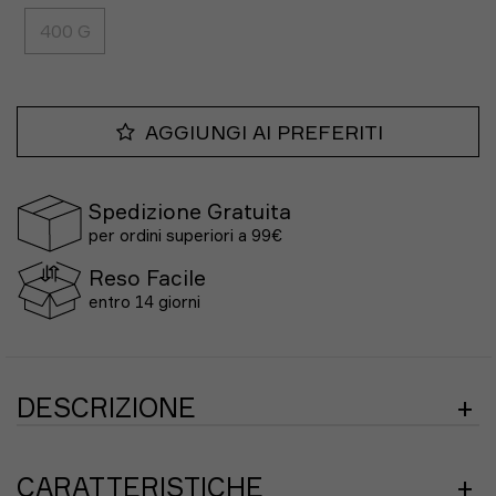
400 G
AGGIUNGI AI PREFERITI
Spedizione Gratuita
per ordini superiori a 99€
Reso Facile
entro 14 giorni
DESCRIZIONE
La
creatina
aumenta le prestazioni fisiche in caso di
attività cicliche, di alta intensità e breve durata (per
CARATTERISTICHE