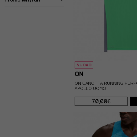
NUOVO
ON
ON CANOTTA RUNNING PERF
APOLLO UOMO
70,00€
S
M
L
XL