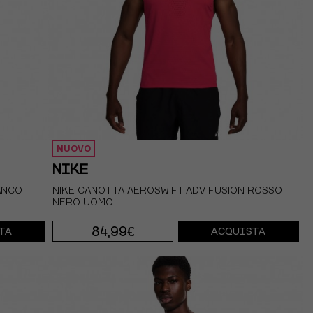
NUOVO
NIKE
ANCO
NIKE CANOTTA AEROSWIFT ADV FUSION ROSSO
NERO UOMO
84,99€
TA
ACQUISTA
S
M
L
XL