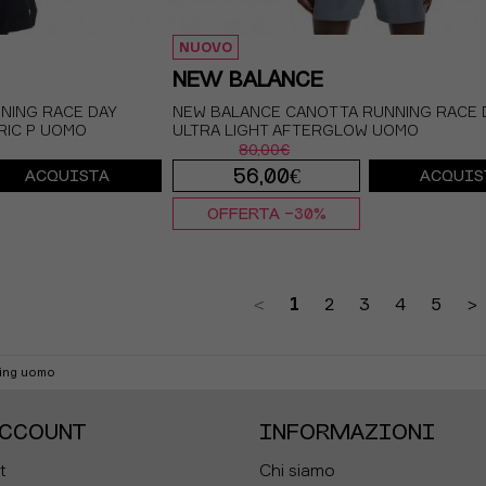
NUOVO
NEW BALANCE
NING RACE DAY
NEW BALANCE CANOTTA RUNNING RACE 
RIC P UOMO
ULTRA LIGHT AFTERGLOW UOMO
80,00€
56,00€
ACQUISTA
ACQUIS
OFFERTA -30%
S
M
L
XL
<
1
2
3
4
5
>
ning uomo
ACCOUNT
INFORMAZIONI
t
Chi siamo