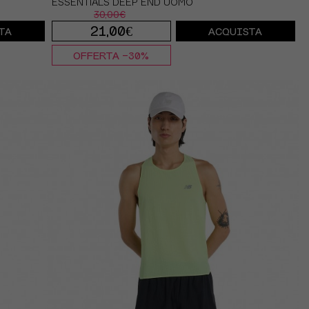
ESSENTIALS DEEP END UOMO
30,00€
21,00€
TA
ACQUISTA
OFFERTA -30%
S
M
L
XL