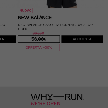
NUOVO
NEW BALANCE
DAY
NEW BALANCE CANOTTA RUNNING RACE DAY
UOMO
80,00€
56,00€
TA
ACQUISTA
OFFERTA -30%
S
M
L
XL
WE'RE OPEN