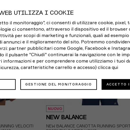
S
M
L
XL
WEB UTILIZZA I COOKIE
o il monitoraggio", ci consenti di utilizzare cookie, pixel, 
logie ci consentono, attraverso il dispositivo ed il browser da
ttività per scopi di marketing e funzionali, quali ad esempio 
di annunci e il miglioramento del sito. Potremmo condivider
rzi: partner pubblicitari come Google, Facebook e Instagram
o il pulsante "Chiudi" continuerai la navigazione con le imp
ori informazioni e per comprendere come utilizziamo i tuoi da
 sicurezza, caratteristiche carrello e accesso)
clicca qui
GESTIONE DEL MONITORAGGIO
ACCETTO 
NUOVO
NEW BALANCE
NNING VELOCITI
NEW BALANCE CANOTTA RUNNING SPOR