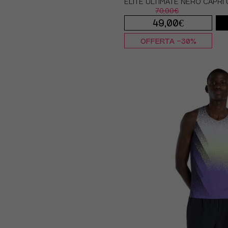
ELITE ULTIMATE NERO CAPRI
70,00€
49,00€
OFFERTA -30%
S
M
L
XL