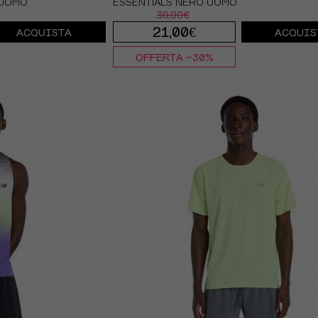
 UOMO
ESSENTIALS NERO UOMO
30,00€
21,00€
ACQUISTA
ACQUIS
OFFERTA -30%
S
M
L
XL