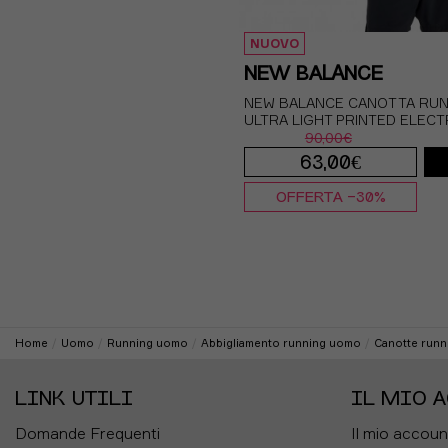
NUOVO
NEW BALANCE
NEW BALANCE CANOTTA RUN
ULTRA LIGHT PRINTED ELECT
90,00€
63,00€
OFFERTA -30%
S
M
L
XL
Home
Uomo
Running uomo
Abbigliamento running uomo
Canotte run
LINK UTILI
IL MIO 
Domande Frequenti
Il mio accoun