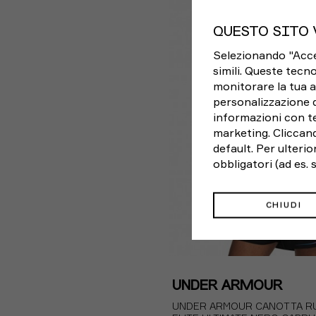
S
M
L
XL
QUESTO SITO 
Selezionando "Accett
simili. Queste tecno
monitorare la tua a
personalizzazione 
informazioni con te
marketing. Cliccand
default. Per ulteri
obbligatori (ad es.
CHIUDI
UNDER ARMOUR
UNDER ARMOUR CANOTTA RU