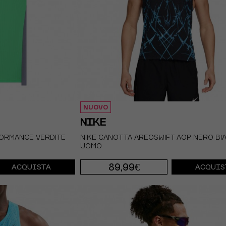
NUOVO
NIKE
ORMANCE VERDITE
NIKE CANOTTA AREOSWIFT AOP NERO BI
UOMO
89,99€
ACQUISTA
ACQUIS
S
M
L
XL