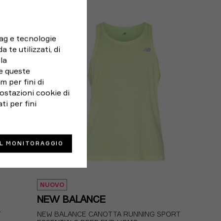
S
M
L
XL
tag e tecnologie
 te utilizzati, di
la
e queste
 per fini di
ostazioni cookie di
ti per fini
IL MONITORAGGIO
NUOVO
NEW BALANCE
T
NEW BALANCE CANOTTA RUNNING SPORT