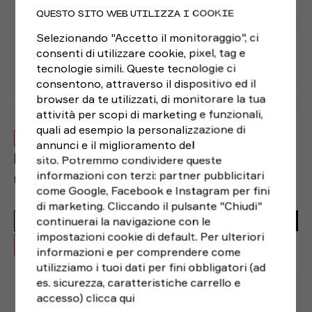
QUESTO SITO WEB UTILIZZA I COOKIE
Selezionando "Accetto il monitoraggio", ci
consenti di utilizzare cookie, pixel, tag e
tecnologie simili. Queste tecnologie ci
consentono, attraverso il dispositivo ed il
browser da te utilizzati, di monitorare la tua
attività per scopi di marketing e funzionali,
quali ad esempio la personalizzazione di
NUOVO
annunci e il miglioramento del
sito. Potremmo condividere queste
BROOKS
informazioni con terzi: partner pubblicitari
BROOKS PANTALONCINI RUNNING DASH SPED NERO UOMO
come Google, Facebook e Instagram per fini
40,00€
di marketing. Cliccando il pulsante "Chiudi"
continuerai la navigazione con le
28,00€
ACQUISTA
impostazioni cookie di default. Per ulteriori
OFFERTA -30%
informazioni e per comprendere come
utilizziamo i tuoi dati per fini obbligatori (ad
S
M
L
es. sicurezza, caratteristiche carrello e
accesso)
clicca qui