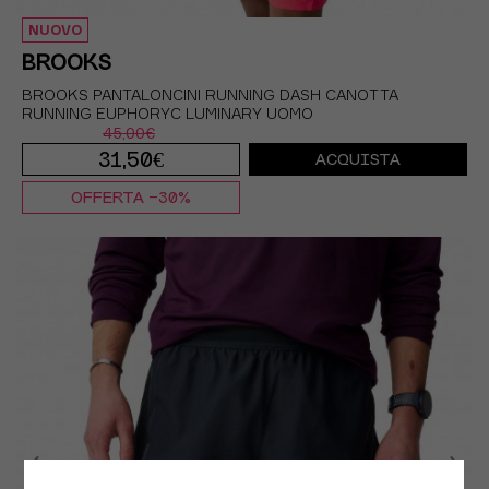
NUOVO
BROOKS
BROOKS PANTALONCINI RUNNING DASH CANOTTA
RUNNING EUPHORYC LUMINARY UOMO
45,00€
31,50€
ACQUISTA
OFFERTA -30%
S
M
L