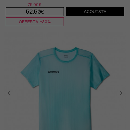
75,00€
52,50€
ACQUISTA
OFFERTA -30%
S
M
L
XL