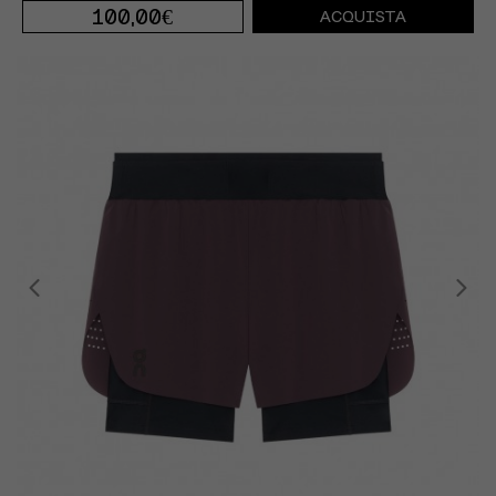
100,00€
ACQUISTA
S
M
L
XL