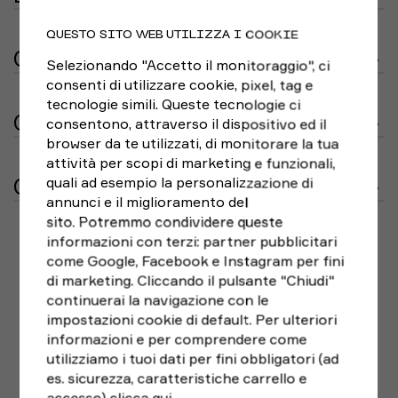
Seguendo i suggerimenti dei trail runner, sono state
QUESTO SITO WEB UTILIZZA I COOKIE
aggiunte altre tasche per riporre snack e chiavi,
CARATTERISTICHE
Selezionando "Accetto il monitoraggio", ci
nonché un sistema per appendere la maglia quando è il
consenti di utilizzare cookie, pixel, tag e
momento di toglierla. La finitura impermeabile degli
Modello:
DX1021-010
tecnologie simili. Queste tecnologie ci
Short Trail Running
Nike mantiene la pelle asciutta
Brand:
Nike
GUIDA TAGLIE
consentono, attraverso il dispositivo ed il
anche in condizioni di umidità. La cintura elastica sul
Genere:
Donna
browser da te utilizzati, di monitorare la tua
retro e le tasche posteriori con zip consentono di
PANTALONI DONNA RUNNING
attività per scopi di marketing e funzionali,
Sport:
Trail Running
riporre al sicuro i tuoi oggetti indispensabili. La
CONSEGNA E RESI
quali ad esempio la personalizzazione di
fascetta laterale consente di appendere facilmente la
Taglia
Vita (cm)
Fianchi (cm)
annunci e il miglioramento del
maglia quando la corsa entra nel vivo.
XXS
54 - 60
78 - 84
Consegna in 2/3 giorni lavorativi
dalla conferma
sito. Potremmo condividere queste
dell’ordine, ad eccezione di Calabria, Sicilia e Sardegna
informazioni con terzi: partner pubblicitari
Caratteristiche:
XS
60 - 67
84 - 91
che potrebbero richiedere tempistiche diverse.
come Google, Facebook e Instagram per fini
POTREBBE PIACERTI
S
67 - 74
91 -98
Corpo: 100% nylon
La spedizione è gratuita per acquisti superiori a €
di marketing. Cliccando il pulsante "Chiudi"
Interno: 100% poliestere.
99;
M
per ordini inferiori il costo della spedizione
74 - 81
98 - 105
continuerai la navigazione con le
Lavabile in lavatrice
standard è di € 5,90.
impostazioni cookie di default. Per ulteriori
L
81 - 88
105 - 112
informazioni e per comprendere come
Se hai cambiato idea e non sei pienamente soddisfatto
XL
88 - 98
112 - 120
utilizziamo i tuoi dati per fini obbligatori (ad
del tuo acquisto,
puoi sempre restituirlo entro 14
es. sicurezza, caratteristiche carrello e
2XL
98 - 108
120 - 128
giorni
dalla ricezione, seguendo le indicazioni di RESO
accesso)
clicca qui