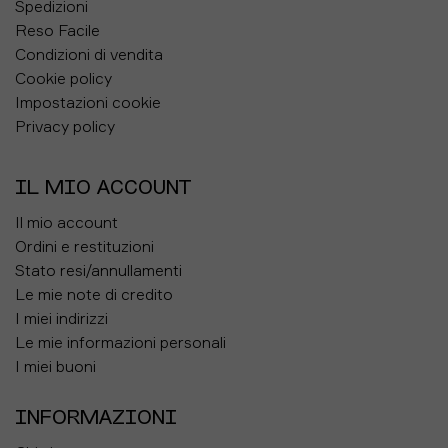
Spedizioni
misurazione dei fianchi.?
Reso Facile
Come prendere le misure
Condizioni di vendita
Cookie policy
GIROVITA: misura la circonferenza della vita in
Impostazioni cookie
corrispondenza del punto più stretto dell'addome (di
solito corrisponde al punto in cui si forma
Privacy policy
un'insenatura nel busto se ci si piega su un lato),
tenendo il metro sempre parallelo al pavimento.
IL MIO ACCOUNT
FIANCHI: esegui la misurazione in corrispondenza del
punto di massima larghezza dei fianchi, tenendo il
Il mio account
metro sempre parallelo al pavimento.
Ordini e restituzioni
LUNGHEZZA GAMBA: misura dalla parte alta
Stato resi/annullamenti
dell'interno gamba fino alla fine della gamba.
Le mie note di credito
I miei indirizzi
Le mie informazioni personali
I miei buoni
INFORMAZIONI